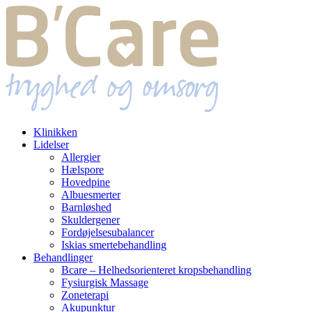
Klinikken
Lidelser
Allergier
Hælspore
Hovedpine
Albuesmerter
Barnløshed
Skuldergener
Fordøjelsesubalancer
Iskias smertebehandling
Behandlinger
Bcare – Helhedsorienteret kropsbehandling
Fysiurgisk Massage
Zoneterapi
Akupunktur