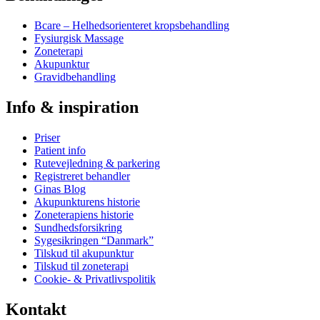
Bcare – Helhedsorienteret kropsbehandling
Fysiurgisk Massage
Zoneterapi
Akupunktur
Gravidbehandling
Info & inspiration
Priser
Patient info
Rutevejledning & parkering
Registreret behandler
Ginas Blog
Akupunkturens historie
Zoneterapiens historie
Sundhedsforsikring
Sygesikringen “Danmark”
Tilskud til akupunktur
Tilskud til zoneterapi
Cookie- & Privatlivspolitik
Kontakt