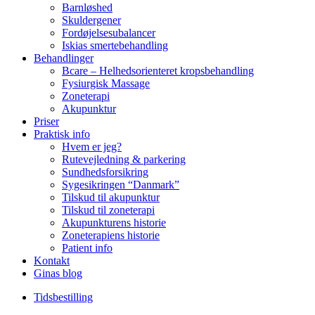
Barnløshed
Skuldergener
Fordøjelsesubalancer
Iskias smertebehandling
Behandlinger
Bcare – Helhedsorienteret kropsbehandling
Fysiurgisk Massage
Zoneterapi
Akupunktur
Priser
Praktisk info
Hvem er jeg?
Rutevejledning & parkering
Sundhedsforsikring
Sygesikringen “Danmark”
Tilskud til akupunktur
Tilskud til zoneterapi
Akupunkturens historie
Zoneterapiens historie
Patient info
Kontakt
Ginas blog
Tidsbestilling