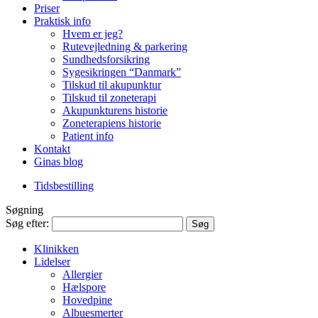
Priser
Praktisk info
Hvem er jeg?
Rutevejledning & parkering
Sundhedsforsikring
Sygesikringen “Danmark”
Tilskud til akupunktur
Tilskud til zoneterapi
Akupunkturens historie
Zoneterapiens historie
Patient info
Kontakt
Ginas blog
Tidsbestilling
Søgning
Søg efter:
Klinikken
Lidelser
Allergier
Hælspore
Hovedpine
Albuesmerter