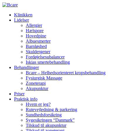
Klinikken
Lidelser
Allergier
Hælspore
Hovedpine
Albuesmerter
Barnløshed
Skuldergener
Fordøjelsesubalancer
Iskias smertebehandling
Behandlinger
Bcare – Helhedsorienteret kropsbehandling
Fysiurgisk Massage
Zoneterapi
Akupunktur
Priser
Praktisk info
Hvem er jeg?
Rutevejledning & parkering
Sundhedsforsikring
Sygesikringen “Danmark”
Tilskud til akupunktur
Tilskud til zoneterapi