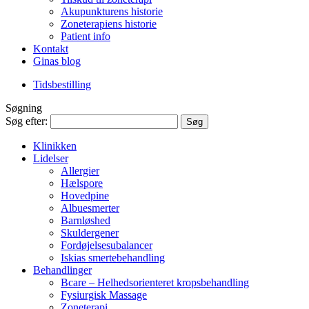
Akupunkturens historie
Zoneterapiens historie
Patient info
Kontakt
Ginas blog
Tidsbestilling
Søgning
Søg efter:
Klinikken
Lidelser
Allergier
Hælspore
Hovedpine
Albuesmerter
Barnløshed
Skuldergener
Fordøjelsesubalancer
Iskias smertebehandling
Behandlinger
Bcare – Helhedsorienteret kropsbehandling
Fysiurgisk Massage
Zoneterapi