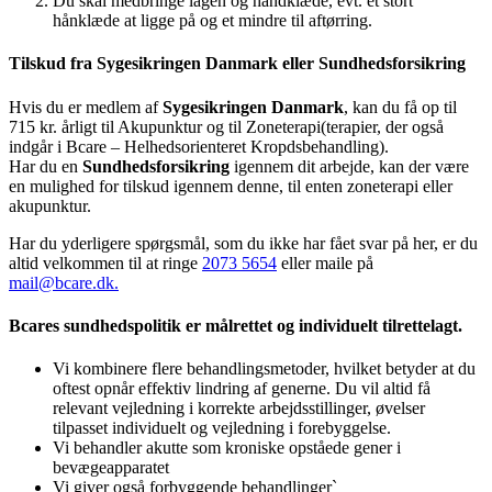
Du skal medbringe lagen og håndklæde, evt. et stort
hånklæde at ligge på og et mindre til aftørring.
Tilskud fra Sygesikringen Danmark eller Sundhedsforsikring
Hvis du er medlem af
Sygesikringen Danmark
, kan du få op til
715 kr. årligt til Akupunktur og til Zoneterapi(terapier, der også
indgår i Bcare – Helhedsorienteret Kropdsbehandling).
Har du en
Sundhedsforsikring
igennem dit arbejde, kan der være
en mulighed for tilskud igennem denne, til enten zoneterapi eller
akupunktur.
Har du yderligere spørgsmål, som du ikke har fået svar på her, er du
altid velkommen til at ringe
2073 5654
eller maile på
mail@bcare.dk
.
Bcares sundhedspolitik er målrettet og individuelt tilrettelagt.
Vi kombinere flere behandlingsmetoder, hvilket betyder at du
oftest opnår effektiv lindring af generne. Du vil altid få
relevant vejledning i korrekte arbejdsstillinger, øvelser
tilpasset individuelt og vejledning i forebyggelse.
Vi behandler akutte som kroniske opståede gener i
bevægeapparatet
Vi giver også forbyggende behandlinger`