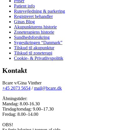
Priser
Patient info
Rutevejledning & parkering
Registreret behandler
Ginas Blog
Akupunkturens historie
Zoneterapiens historie
Sundhedsforsikring
Sygesikringen “Danmark”
Tilskud til akupunktur
Tilskud til zoneterapi
Cookie- & Privatlivspolitik
Kontakt
Bcare v/Gina Vinther
+45 2073 5654
/
mail@bcare.dk
Åbningstider:
Mandag: 8.00-16.30
Tirsdag/torsdag: 9.00–17.30
Fredag: 8.00–14.00
OBS!
Se ferie lukning i toppen af side