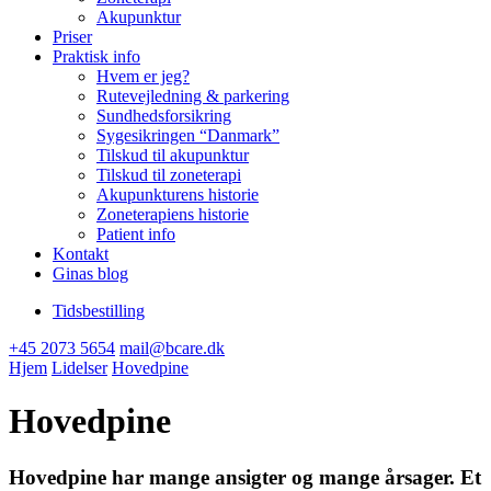
Akupunktur
Priser
Praktisk info
Hvem er jeg?
Rutevejledning & parkering
Sundhedsforsikring
Sygesikringen “Danmark”
Tilskud til akupunktur
Tilskud til zoneterapi
Akupunkturens historie
Zoneterapiens historie
Patient info
Kontakt
Ginas blog
Tidsbestilling
+45 2073 5654
mail@bcare.dk
Hjem
Lidelser
Hovedpine
Hovedpine
Hovedpine har mange ansigter og mange årsager. Et