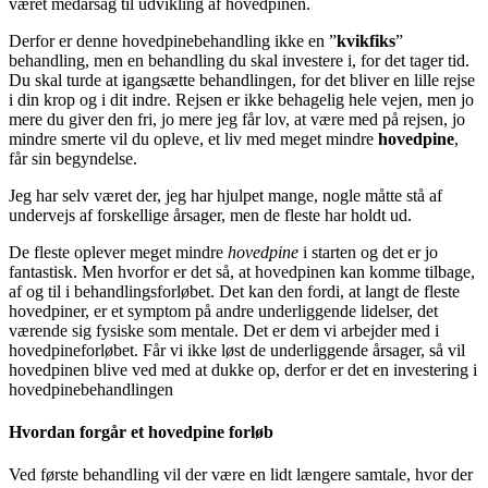
været medårsag til udvikling af hovedpinen.
Derfor er denne hovedpinebehandling ikke en ”
kvikfiks
”
behandling, men en behandling du skal investere i, for det tager tid.
Du skal turde at igangsætte behandlingen, for det bliver en lille rejse
i din krop og i dit indre. Rejsen er ikke behagelig hele vejen, men jo
mere du giver den fri, jo mere jeg får lov, at være med på rejsen, jo
mindre smerte vil du opleve, et liv med meget mindre
hovedpine
,
får sin begyndelse.
Jeg har selv været der, jeg har hjulpet mange, nogle måtte stå af
undervejs af forskellige årsager, men de fleste har holdt ud.
De fleste oplever meget mindre
hovedpine
i starten og det er jo
fantastisk. Men hvorfor er det så, at hovedpinen kan komme tilbage,
af og til i behandlingsforløbet. Det kan den fordi, at langt de fleste
hovedpiner, er et symptom på andre underliggende lidelser, det
værende sig fysiske som mentale. Det er dem vi arbejder med i
hovedpineforløbet. Får vi ikke løst de underliggende årsager, så vil
hovedpinen blive ved med at dukke op, derfor er det en investering i
hovedpinebehandlingen
Hvordan forgår et hovedpine forløb
Ved første behandling vil der være en lidt længere samtale, hvor der