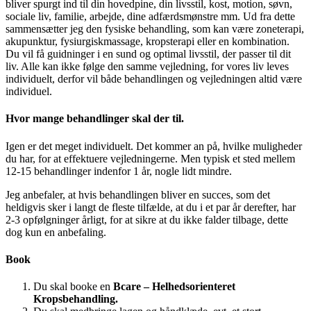
bliver spurgt ind til din hovedpine, din livsstil, kost, motion, søvn,
sociale liv, familie, arbejde, dine adfærdsmønstre mm. Ud fra dette
sammensætter jeg den fysiske behandling, som kan være zoneterapi,
akupunktur, fysiurgiskmassage, kropsterapi eller en kombination.
Du vil få guidninger i en sund og optimal livsstil, der passer til dit
liv. Alle kan ikke følge den samme vejledning, for vores liv leves
individuelt, derfor vil både behandlingen og vejledningen altid være
individuel.
Hvor mange behandlinger skal der til.
Igen er det meget individuelt. Det kommer an på, hvilke muligheder
du har, for at effektuere vejledningerne. Men typisk et sted mellem
12-15 behandlinger indenfor 1 år, nogle lidt mindre.
Jeg anbefaler, at hvis behandlingen bliver en succes, som det
heldigvis sker i langt de fleste tilfælde, at du i et par år derefter, har
2-3 opfølgninger årligt, for at sikre at du ikke falder tilbage, dette
dog kun en anbefaling.
Book
Du skal booke en
Bcare – Helhedsorienteret
Kropsbehandling.