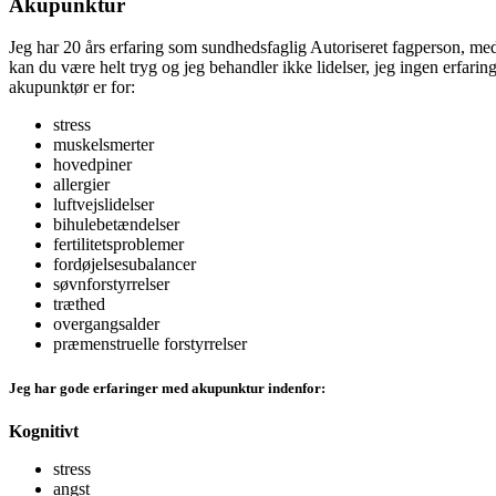
Akupunktur
Jeg har 20 års erfaring som sundhedsfaglig Autoriseret fagperson, med
kan du være helt tryg og jeg behandler ikke lidelser, jeg ingen erfarin
akupunktør er for:
stress
muskelsmerter
hovedpiner
allergier
luftvejslidelser
bihulebetændelser
fertilitetsproblemer
fordøjelsesubalancer
søvnforstyrrelser
træthed
overgangsalder
præmenstruelle forstyrrelser
Jeg har gode erfaringer med akupunktur indenfor:
Kognitivt
stress
angst