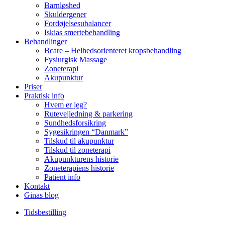
Barnløshed
Skuldergener
Fordøjelsesubalancer
Iskias smertebehandling
Behandlinger
Bcare – Helhedsorienteret kropsbehandling
Fysiurgisk Massage
Zoneterapi
Akupunktur
Priser
Praktisk info
Hvem er jeg?
Rutevejledning & parkering
Sundhedsforsikring
Sygesikringen “Danmark”
Tilskud til akupunktur
Tilskud til zoneterapi
Akupunkturens historie
Zoneterapiens historie
Patient info
Kontakt
Ginas blog
Tidsbestilling