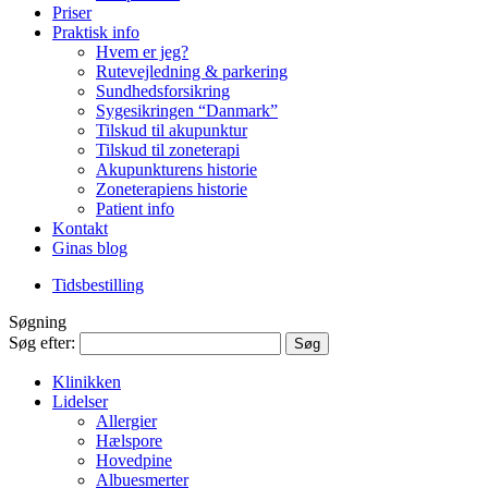
Priser
Praktisk info
Hvem er jeg?
Rutevejledning & parkering
Sundhedsforsikring
Sygesikringen “Danmark”
Tilskud til akupunktur
Tilskud til zoneterapi
Akupunkturens historie
Zoneterapiens historie
Patient info
Kontakt
Ginas blog
Tidsbestilling
Søgning
Søg efter:
Klinikken
Lidelser
Allergier
Hælspore
Hovedpine
Albuesmerter