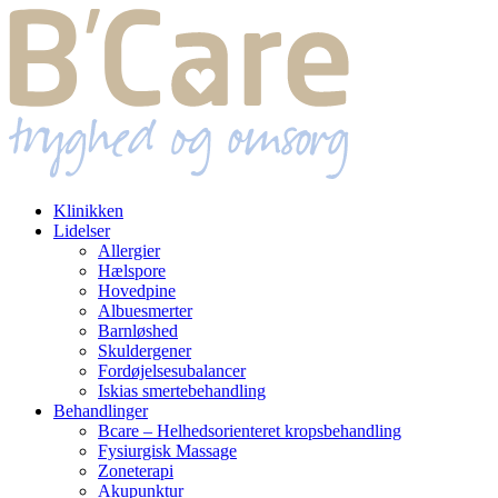
Klinikken
Lidelser
Allergier
Hælspore
Hovedpine
Albuesmerter
Barnløshed
Skuldergener
Fordøjelsesubalancer
Iskias smertebehandling
Behandlinger
Bcare – Helhedsorienteret kropsbehandling
Fysiurgisk Massage
Zoneterapi
Akupunktur