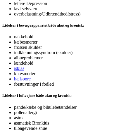
lettere Depression
lavt selvværd
overbelastning/Udbrændthed(stress)
Lidelser i bevægeapparatet både akut og kronisk:
nakkehold
kæbesmerter
frossen skulder
indklemningssyndrom (skulder)
albueproblemer
lændehold
iskias
knæsmerter
hælspore
forstuvninger i fodled
Lidelser i luftvejene både akut og kronisk:
pande/kæbe og bihulebetændelser
pollenallergi
astma
astmatisk Bronkitis
tilbagevende snue