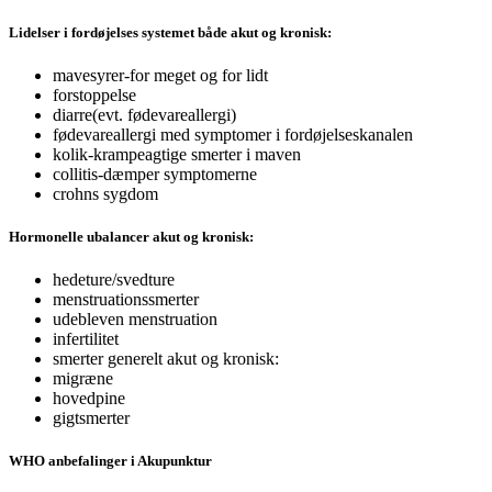
Lidelser i fordøjelses systemet både akut og kronisk:
mavesyrer-for meget og for lidt
forstoppelse
diarre(evt. fødevareallergi)
fødevareallergi med symptomer i fordøjelseskanalen
kolik-krampeagtige smerter i maven
collitis-dæmper symptomerne
crohns sygdom
Hormonelle ubalancer akut og kronisk:
hedeture/svedture
menstruationssmerter
udebleven menstruation
infertilitet
smerter generelt akut og kronisk:
migræne
hovedpine
gigtsmerter
WHO anbefalinger i Akupunktur