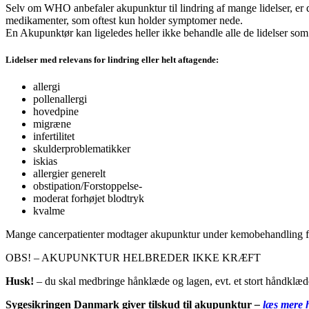
Selv om WHO anbefaler akupunktur til lindring af mange lidelser, er de
medikamenter, som oftest kun holder symptomer nede.
En Akupunktør kan ligeledes heller ikke behandle alle de lidelser s
Lidelser med relevans for lindring eller helt aftagende:
allergi
pollenallergi
hovedpine
migræne
infertilitet
skulderproblematikker
iskias
allergier generelt
obstipation/Forstoppelse-
moderat forhøjet blodtryk
kvalme
Mange cancerpatienter modtager akupunktur under kemobehandling fo
OBS! – AKUPUNKTUR HELBREDER IKKE KRÆFT
Husk!
– du skal medbringe hånklæde og lagen, evt. et stort håndklæde t
Sygesikringen Danmark giver tilskud til akupunktur
–
læs mere 