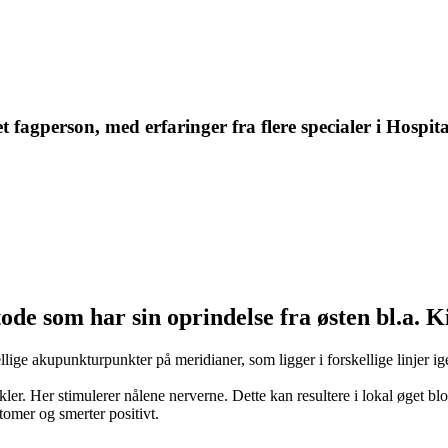
t fagperson, med erfaringer fra flere specialer i Hospi
e som har sin oprindelse fra østen bl.a. K
llige akupunkturpunkter på meridianer, som ligger i forskellige linjer 
kler. Her stimulerer nålene nerverne. Dette kan resultere i lokal øge
omer og smerter positivt.