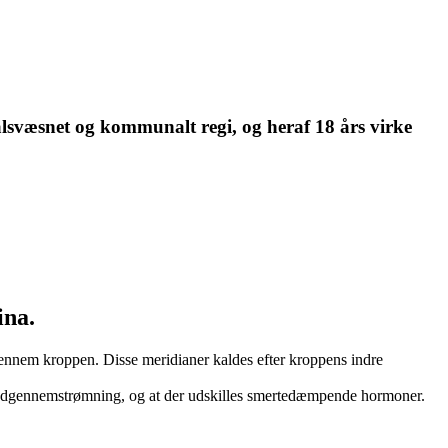
talsvæsnet og kommunalt regi, og heraf 18 års virke
ina.
igennem kroppen. Disse meridianer kaldes efter kroppens indre
t blodgennemstrømning, og at der udskilles smertedæmpende hormoner.