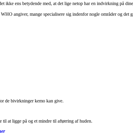
t ikke ens betydende med, at det lige netop har en indvirkning på dine l
om WHO angiver, mange specialisere sig indenfor nogle områder og det 
r de bivirkninger kemo kan give.
il at ligge på og et mindre til aftørring af huden.
her