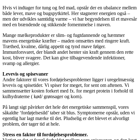
Hvis vi indtager for tung og fed mad, opstår der en ubalance mellem
både lever, mave og bugspytkirtel. Her stagnerer energien også –
men der udvikles samtidig varme – vi har begyndelsen til et mavesår
med en brændende og stikkende fornemmelse i maven.
Mange mælkeprodukter er slim- og fugtdannende og hæmmer
mavens energetiske kræfter – maden omsættes med ringere kraft.
Træthed, kvalme, dårlig appetit og tynd mave følger.
Immunforsvaret, der blandt andet henter sin kraft gennem den rette
kost, bliver svagere. Det kan give tilbagevendende infektioner,
svamp og allergier.
Levevis og spisevaner
Andre faktorer til vores fordøjelsesproblemer ligger i uregelmæssig
levevis og spisetider. Vi spiser for meget, for sent om aftenen. Vi
sammensætter kosten forkert med fx. for meget protein i forhold til
kulhydraterne ( kød/ grønsager og korn).
På langt sigt påvirker det hele det energetiske sammenspil, vores
såkaldte ‘fordøjelsesild’ taber sit blus. Symptomerne opstår, uden vi
egentlig har lagt mærke til det. Pludselig er det blevet et alvorligt
problem, der tager tid at hele.
Stress en faktor til fordøjelsesproblemer.