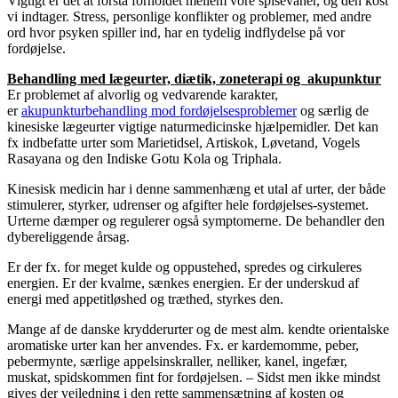
Vigtigt er det at forstå forholdet mellem vore spisevaner, og den kost
vi indtager. Stress, personlige konflikter og problemer, med andre
ord hvor psyken spiller ind, har en tydelig indflydelse på vor
fordøjelse.
Behandling med lægeurter, diætik, zoneterapi og akupunktur
Er problemet af alvorlig og vedvarende karakter,
er
akupunkturbehandling mod fordøjelsesproblemer
og særlig de
kinesiske lægeurter vigtige naturmedicinske hjælpemidler. Det kan
fx indbefatte urter som Marietidsel, Artiskok, Løvetand, Vogels
Rasayana og den Indiske Gotu Kola og Triphala.
Kinesisk medicin har i denne sammenhæng et utal af urter, der både
stimulerer, styrker, udrenser og afgifter hele fordøjelses-systemet.
Urterne dæmper og regulerer også symptomerne. De behandler den
dybereliggende årsag.
Er der fx. for meget kulde og oppustehed, spredes og cirkuleres
energien. Er der kvalme, sænkes energien. Er der underskud af
energi med appetitløshed og træthed, styrkes den.
Mange af de danske krydderurter og de mest alm. kendte orientalske
aromatiske urter kan her anvendes. Fx. er kardemomme, peber,
pebermynte, særlige appelsinskraller, nelliker, kanel, ingefær,
muskat, spidskommen fint for fordøjelsen. – Sidst men ikke mindst
gives der vejledning i den rette sammensætning af kosten og