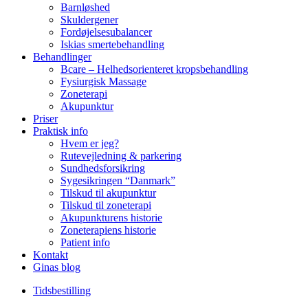
Barnløshed
Skuldergener
Fordøjelsesubalancer
Iskias smertebehandling
Behandlinger
Bcare – Helhedsorienteret kropsbehandling
Fysiurgisk Massage
Zoneterapi
Akupunktur
Priser
Praktisk info
Hvem er jeg?
Rutevejledning & parkering
Sundhedsforsikring
Sygesikringen “Danmark”
Tilskud til akupunktur
Tilskud til zoneterapi
Akupunkturens historie
Zoneterapiens historie
Patient info
Kontakt
Ginas blog
Tidsbestilling