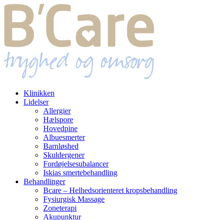
Klinikken
Lidelser
Allergier
Hælspore
Hovedpine
Albuesmerter
Barnløshed
Skuldergener
Fordøjelsesubalancer
Iskias smertebehandling
Behandlinger
Bcare – Helhedsorienteret kropsbehandling
Fysiurgisk Massage
Zoneterapi
Akupunktur