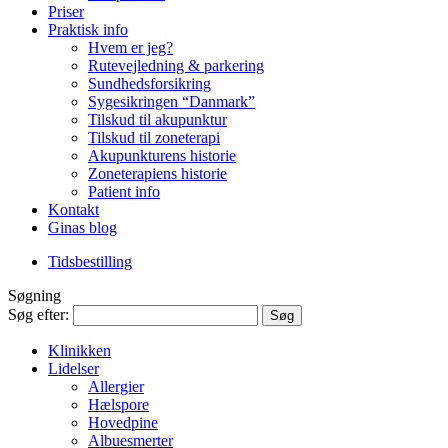
Priser
Praktisk info
Hvem er jeg?
Rutevejledning & parkering
Sundhedsforsikring
Sygesikringen “Danmark”
Tilskud til akupunktur
Tilskud til zoneterapi
Akupunkturens historie
Zoneterapiens historie
Patient info
Kontakt
Ginas blog
Tidsbestilling
Søgning
Søg efter:
Klinikken
Lidelser
Allergier
Hælspore
Hovedpine
Albuesmerter