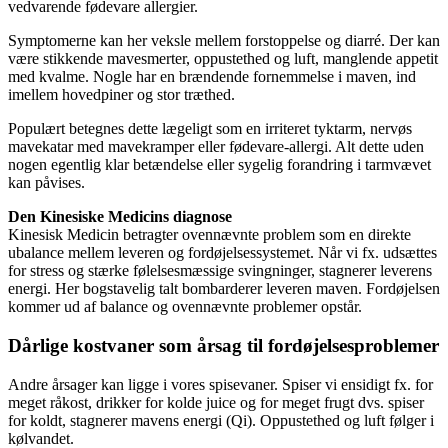
vedvarende fødevare allergier.
Symptomerne kan her veksle mellem forstoppelse og diarré. Der kan
være stikkende mavesmerter, oppustethed og luft, manglende appetit
med kvalme. Nogle har en brændende fornemmelse i maven, ind
imellem hovedpiner og stor træthed.
Populært betegnes dette lægeligt som en irriteret tyktarm, nervøs
mavekatar med mavekramper eller fødevare-allergi. Alt dette uden
nogen egentlig klar betændelse eller sygelig forandring i tarmvævet
kan påvises.
Den Kinesiske Medicins diagnose
Kinesisk Medicin betragter ovennævnte problem som en direkte
ubalance mellem leveren og fordøjelsessystemet. Når vi fx. udsættes
for stress og stærke følelsesmæssige svingninger, stagnerer leverens
energi. Her bogstavelig talt bombarderer leveren maven. Fordøjelsen
kommer ud af balance og ovennævnte problemer opstår.
Dårlige kostvaner som årsag til fordøjelsesproblemer
Andre årsager kan ligge i vores spisevaner. Spiser vi ensidigt fx. for
meget råkost, drikker for kolde juice og for meget frugt dvs. spiser
for koldt, stagnerer mavens energi (Qi). Oppustethed og luft følger i
kølvandet.