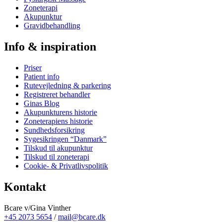
Zoneterapi
Akupunktur
Gravidbehandling
Info & inspiration
Priser
Patient info
Rutevejledning & parkering
Registreret behandler
Ginas Blog
Akupunkturens historie
Zoneterapiens historie
Sundhedsforsikring
Sygesikringen “Danmark”
Tilskud til akupunktur
Tilskud til zoneterapi
Cookie- & Privatlivspolitik
Kontakt
Bcare v/Gina Vinther
+45 2073 5654
/
mail@bcare.dk