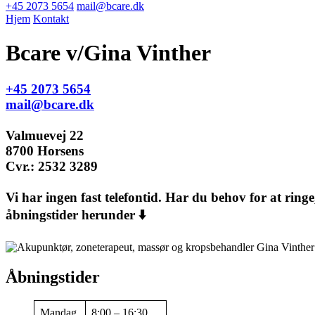
+45 2073 5654
mail@bcare.dk
Hjem
Kontakt
Bcare v/Gina Vinther
+45 2073 5654
mail@bcare.dk
Valmuevej 22
8700 Horsens
Cvr.: 2532 3289
Vi har ingen fast telefontid. Har du behov for at ringe
åbningstider herunder ⬇️
Åbningstider
Mandag
8:00 – 16:30