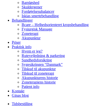
Barnløshed
Skuldergener
Fordøjelsesubalancer
Iskias smertebehandling
Behandlinger
Bcare – Helhedsorienteret kropsbehandling
Fysiurgisk Massage
Zoneterapi
Akupunktur
Priser
Praktisk info
Hvem er jeg?
Rutevejledning & parkering
Sundhedsforsikring
Sygesikringen “Danmark”
Tilskud til akupunktur
Tilskud til zoneterapi
Akupunkturens historie
Zoneterapiens historie
Patient info
Kontakt
Ginas blog
Tidsbestilling