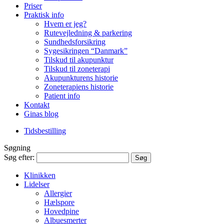
Priser
Praktisk info
Hvem er jeg?
Rutevejledning & parkering
Sundhedsforsikring
Sygesikringen “Danmark”
Tilskud til akupunktur
Tilskud til zoneterapi
Akupunkturens historie
Zoneterapiens historie
Patient info
Kontakt
Ginas blog
Tidsbestilling
Søgning
Søg efter:
Klinikken
Lidelser
Allergier
Hælspore
Hovedpine
Albuesmerter