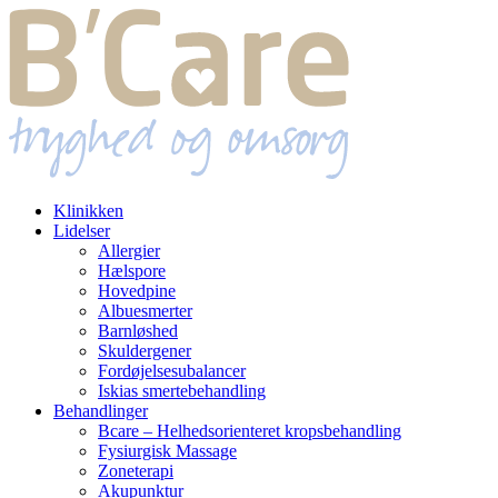
Klinikken
Lidelser
Allergier
Hælspore
Hovedpine
Albuesmerter
Barnløshed
Skuldergener
Fordøjelsesubalancer
Iskias smertebehandling
Behandlinger
Bcare – Helhedsorienteret kropsbehandling
Fysiurgisk Massage
Zoneterapi
Akupunktur