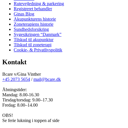
Rutevejledning & parkering
Registreret behandler
Ginas Blog
Akupunkturens historie
Zoneterapiens historie
Sundhedsforsikring
Sygesikringen “Danmark”
Tilskud til akupunktur
Tilskud til zoneterapi
Cookie- & Privatlivspolitik
Kontakt
Bcare v/Gina Vinther
+45 2073 5654
/
mail@bcare.dk
Åbningstider:
Mandag: 8.00-16.30
Tirsdag/torsdag: 9.00–17.30
Fredag: 8.00–14.00
OBS!
Se ferie lukning i toppen af side