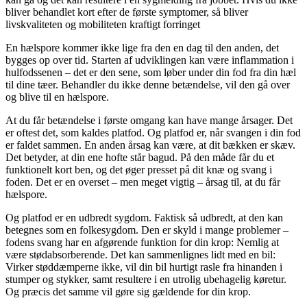
bliver behandlet kort efter de første symptomer, så bliver
livskvaliteten og mobiliteten kraftigt forringet
En hælspore kommer ikke lige fra den en dag til den anden, det
bygges op over tid. Starten af udviklingen kan være inflammation i
hulfodssenen – det er den sene, som løber under din fod fra din hæl
til dine tæer. Behandler du ikke denne betændelse, vil den gå over
og blive til en hælspore.
At du får betændelse i første omgang kan have mange årsager. Det
er oftest det, som kaldes platfod. Og platfod er, når svangen i din fod
er faldet sammen. En anden årsag kan være, at dit bækken er skæv.
Det betyder, at din ene hofte står bagud. På den måde får du et
funktionelt kort ben, og det øger presset på dit knæ og svang i
foden. Det er en overset – men meget vigtig – årsag til, at du får
hælspore.
Og platfod er en udbredt sygdom. Faktisk så udbredt, at den kan
betegnes som en folkesygdom. Den er skyld i mange problemer –
fodens svang har en afgørende funktion for din krop: Nemlig at
være stødabsorberende. Det kan sammenlignes lidt med en bil:
Virker støddæmperne ikke, vil din bil hurtigt rasle fra hinanden i
stumper og stykker, samt resultere i en utrolig ubehagelig køretur.
Og præcis det samme vil gøre sig gældende for din krop.