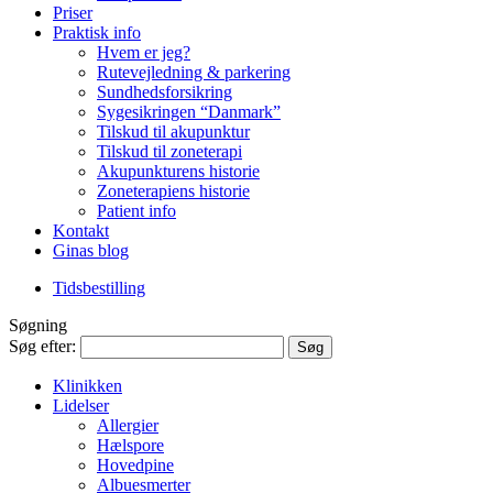
Priser
Praktisk info
Hvem er jeg?
Rutevejledning & parkering
Sundhedsforsikring
Sygesikringen “Danmark”
Tilskud til akupunktur
Tilskud til zoneterapi
Akupunkturens historie
Zoneterapiens historie
Patient info
Kontakt
Ginas blog
Tidsbestilling
Søgning
Søg efter:
Klinikken
Lidelser
Allergier
Hælspore
Hovedpine
Albuesmerter