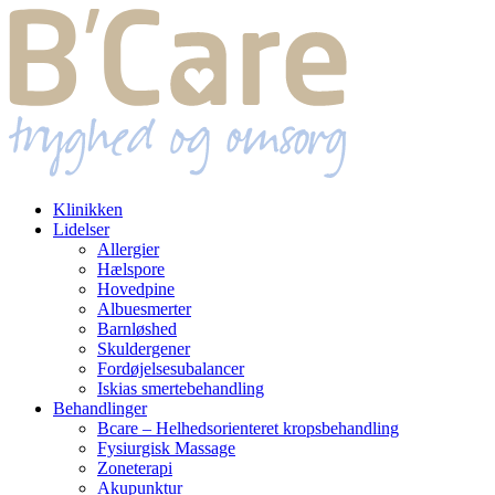
Klinikken
Lidelser
Allergier
Hælspore
Hovedpine
Albuesmerter
Barnløshed
Skuldergener
Fordøjelsesubalancer
Iskias smertebehandling
Behandlinger
Bcare – Helhedsorienteret kropsbehandling
Fysiurgisk Massage
Zoneterapi
Akupunktur