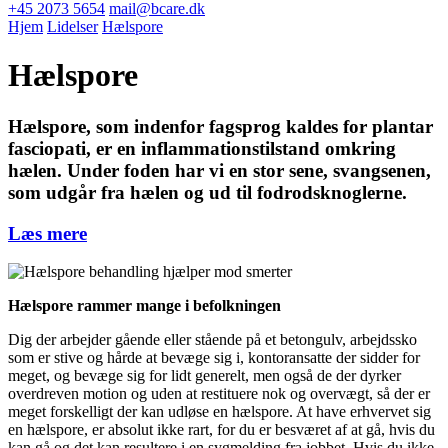
+45 2073 5654
mail@bcare.dk
Hjem
Lidelser
Hælspore
Hælspore
Hælspore, som indenfor fagsprog kaldes for
plantar
fasciopati
, er en inflammationstilstand omkring
hælen. Under foden har vi en stor sene, svangsenen,
som udgår fra hælen og ud til fodrodsknoglerne.
Læs mere
Hælspore rammer mange i befolkningen
Dig der arbejder gående eller stående på et betongulv, arbejdssko
som er stive og hårde at bevæge sig i, kontoransatte der sidder for
meget, og bevæge sig for lidt generelt, men også de der dyrker
overdreven motion og uden at restituere nok og overvægt, så der er
meget forskelligt der kan udløse en hælspore. At have erhvervet sig
en hælspore, er absolut ikke rart, for du er besværet af at gå, hvis du
kan gå og det kan resultere i en sygmelding fra jobbet. Hvis du ikke