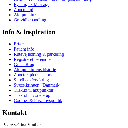
Fysiurgisk Massage
Zoneterapi
Akupunktur
Gravidbehandling
Info & inspiration
Priser
Patient info
Rutevejledning & parkering
Registreret behandler
Ginas Blog
Akupunkturens historie
Zoneterapiens historie
Sundhedsforsikring
Sygesikringen “Danmark”
Tilskud til akupunktur
Tilskud til zoneterapi
Cookie- & Privatlivspolitik
Kontakt
Bcare v/Gina Vinther