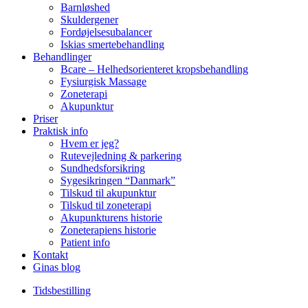
Barnløshed
Skuldergener
Fordøjelsesubalancer
Iskias smertebehandling
Behandlinger
Bcare – Helhedsorienteret kropsbehandling
Fysiurgisk Massage
Zoneterapi
Akupunktur
Priser
Praktisk info
Hvem er jeg?
Rutevejledning & parkering
Sundhedsforsikring
Sygesikringen “Danmark”
Tilskud til akupunktur
Tilskud til zoneterapi
Akupunkturens historie
Zoneterapiens historie
Patient info
Kontakt
Ginas blog
Tidsbestilling