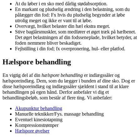
At du løber i en sko med dårlig stødabsorption.
En markant og pludselig ændring i den belastning, som du
pålægger din fod: Fx hvis du pludselig begynder at løbe
utrolig meget og ikke er vant til at løbe.
Overvægt, hvilket belaster din hæl ekstra meget.
Stive baglårsmuskler, som medfører et øget træk på hælbenet.
Det øget belastningen af din fodsseneplade, hvilket betyder, at
foden nemmere bliver beskadiget.
Fejlstilling i din fod; fx overpronering, hul- eller platfod.
Hælspore behandling
En vigtig del af din
hælspore behandling
er indlægssåler og
hælsporeindlæg. Dem, som du lægger i bunden af dine sko. Dog er
disse hælsporeindlæg og indlægssåler sjældent i stand til at klare
behandlingen på egen hånd. Derfor anbefaler vi dig et
behandlingsbeløb, som består af flere ting. Vi anbefaler:
Akupunktur behandling
Manuelle teknikker/Fys. massage behandling
Eventuel kinesiotapning
Kompressionstrømper
Hælspore øvelser