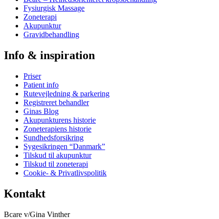
Fysiurgisk Massage
Zoneterapi
Akupunktur
Gravidbehandling
Info & inspiration
Priser
Patient info
Rutevejledning & parkering
Registreret behandler
Ginas Blog
Akupunkturens historie
Zoneterapiens historie
Sundhedsforsikring
Sygesikringen “Danmark”
Tilskud til akupunktur
Tilskud til zoneterapi
Cookie- & Privatlivspolitik
Kontakt
Bcare v/Gina Vinther