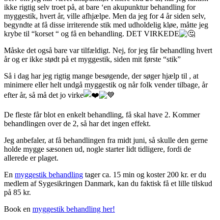
ikke rigtig selv troet på, at bare ‘en akupunktur behandling for
myggestik, hvert år, ville afhjælpe. Men da jeg for 4 år siden selv,
begyndte at få disse irriterende stik med udholdelig kløe, måtte jeg
krybe til “korset “ og få en behandling. DET VIRKEDE
Måske det også bare var tilfældigt. Nej, for jeg får behandling hvert
år og er ikke stødt på et myggestik, siden mit første “stik”
Så i dag har jeg rigtig mange besøgende, der søger hjælp til , at
minimere eller helt undgå myggestik og når folk vender tilbage, år
efter år, så må det jo virke
De fleste får blot en enkelt behandling, få skal have 2. Kommer
behandlingen over de 2, så har det ingen effekt.
Jeg anbefaler, at få behandlingen fra midt juni, så skulle den gerne
holde mygge sæsonen ud, nogle starter lidt tidligere, fordi de
allerede er plaget.
En
myggestik behandling
tager ca. 15 min og koster 200 kr. er du
medlem af Sygesikringen Danmark, kan du faktisk få et lille tilskud
på 85 kr.
Book en
myggestik behandling her!