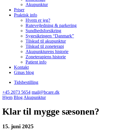
Akupunktur
Priser
Praktisk info
Hvem er jeg?
Rutevejledning & parkering
Sundhedsforsikring
Sygesikringen “Danmark”
Tilskud til akupunktur
Tilskud til zoneterapi
Akupunkturens historie
Zoneterapiens historie
Patient info
Kontakt
Ginas blog
Tidsbestilling
+45 2073 5654
mail@bcare.dk
Hjem
Blog
Akupunktur
Klar til mygge sæsonen?
15. juni 2025