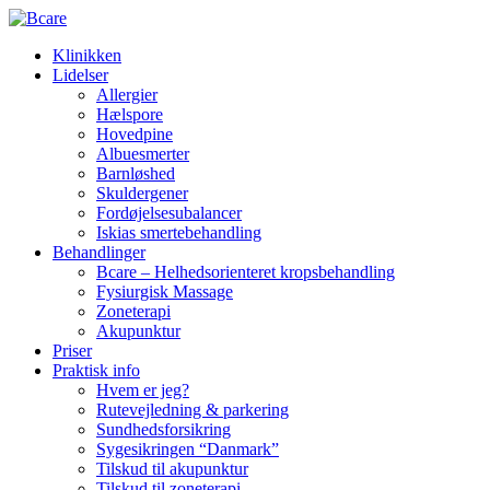
Klinikken
Lidelser
Allergier
Hælspore
Hovedpine
Albuesmerter
Barnløshed
Skuldergener
Fordøjelsesubalancer
Iskias smertebehandling
Behandlinger
Bcare – Helhedsorienteret kropsbehandling
Fysiurgisk Massage
Zoneterapi
Akupunktur
Priser
Praktisk info
Hvem er jeg?
Rutevejledning & parkering
Sundhedsforsikring
Sygesikringen “Danmark”
Tilskud til akupunktur
Tilskud til zoneterapi