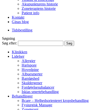
Akupunkturens historie
Zoneterapiens historie
Patient info
Kontakt
Ginas blog
Tidsbestilling
Søgning
Søg efter:
Klinikken
Lidelser
Allergier
Hælspore
Hovedpine
Albuesmerter
Barnløshed
Skuldergener
Fordøjelsesubalancer
Iskias smertebehandling
Behandlinger
Bcare – Helhedsorienteret kropsbehandling
Fysiurgisk Massage
Zoneterapi