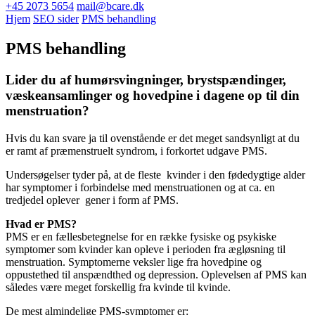
+45 2073 5654
mail@bcare.dk
Hjem
SEO sider
PMS behandling
PMS behandling
Lider du af humørsvingninger, brystspændinger,
væskeansamlinger og hovedpine i dagene op til din
menstruation?
Hvis du kan svare ja til ovenstående er det meget sandsynligt at du
er ramt af præmenstruelt syndrom, i forkortet udgave PMS.
Undersøgelser tyder på, at de fleste kvinder i den fødedygtige alder
har symptomer i forbindelse med menstruationen og at ca. en
tredjedel oplever gener i form af PMS.
Hvad er PMS?
PMS er en fællesbetegnelse for en række fysiske og psykiske
symptomer som kvinder kan opleve i perioden fra ægløsning til
menstruation. Symptomerne veksler lige fra hovedpine og
oppustethed til anspændthed og depression. Oplevelsen af PMS kan
således være meget forskellig fra kvinde til kvinde.
De mest almindelige PMS-symptomer er: