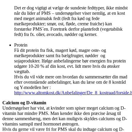
Det er dog vigtigt at vælge de sundeste fedttyper, ikke mindst
når du lider af PMS – undersøgelser viser nemlig, at en kost
med meget animalsk fedt (fedt fra kød og fede
mælkeprodukter; smør, ost, fløde, creme fraiche) kan
forstærke PMS´en. Foretræk derfor plantefedt (vegetabilsk
fedt) fra fx. olier, avocado, nødder og kerner.
Protein
Få dit protein fra fisk, magert kød, magre oste- og
mælkeprodukter samt fra bælgfrugter, nødder og
sojaprodukter. Ifølge anbefalingerne bør energien fra protein
udgøre 10-20 % af din kost, evt. lidt mere hvis du ønsker
vægttab.
Hvis du vil vide mere om hvordan du sammensætter din mad
efter ovenstående anbefalinger, kan du læse om de 8 kostråd
og Y-modellen her :
http://www.altomkost.dk/Anbefalinger/De_8_kostraad/forside.
Calcium og D-vitamin
Undersøgelser har vist, at kvinder som spiser meget calcium og D-
vitamin har mindre PMS. Man kender ikke den præcise årsag til
denne sammenhæng, men det kan muligvis skyldes calciums og D-
vitamins samspil med hormonet østrogen.
Hvis du gerne vil være fri for PMS skal du indtage calcium og D-