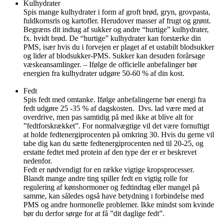
Kulhydrater
Spis mange kulhydrater i form af groft brød, gryn, grovpasta,
fuldkornsris og kartofler. Herudover masser af frugt og grønt.
Begræns dit indtag af sukker og andre “hurtige” kulhydrater,
fx. hvidt brød. De “hurtige” kulhydrater kan forstærke din
PMS, især hvis du i forvejen er plaget af et ustabilt blodsukker
og lider af blodsukker-PMS. Sukker kan desuden forårsage
væskeansamlinger. – Ifølge de officielle anbefalinger bør
energien fra kulhydrater udgøre 50-60 % af din kost.
Fedt
Spis fedt med omtanke. Ifølge anbefalingerne bør energi fra
fedt udgøre 25 -35 % af dagskosten. Dvs. lad være med at
overdrive, men pas samtidig på med ikke at blive alt for
”fedtforskrækket”. For normalvægtige vil det være fornuftigt
at holde fedtenergiprocenten på omkring 30. Hvis du gerne vil
tabe dig kan du sætte fedtenergiprocenten ned til 20-25, og
erstatte fedtet med protein af den type der er er beskrevet
nedenfor.
Fedt er nødvendigt for en række vigtige kropsprocesser.
Blandt mange andre ting spiller fedt en vigtig rolle for
regulering af kønshormoner og fedtindtag eller mangel på
samme, kan således også have betydning i forbindelse med
PMS og andre hormonelle problemer. Ikke mindst som kvinde
bør du derfor sørge for at få ”dit daglige fedt”.