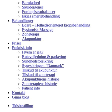
Barnløshed
Skuldergener
Fordøjelsesubalancer
Iskias smertebehandling
Behandlinger
Bcare – Helhedsorienteret kropsbehandling
Fysiurgisk Massage
Zoneterapi
Akupunktur
Priser
Praktisk info
Hvem er jeg?
Rutevejledning & parkering
Sundhedsforsikring
Sygesikringen “Danmark”
Tilskud til akupunktur
Tilskud til zoneterapi
Akupunkturens historie
Zoneterapiens historie
Patient info
Kontakt
Ginas blog
Tidsbestilling