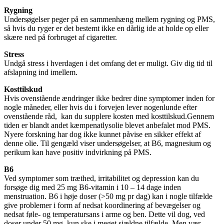
Rygning
Undersøgelser peger på en sammenhæng mellem rygning og PMS,
så hvis du ryger er det bestemt ikke en dårlig ide at holde op eller
skære ned på forbruget af cigaretter.
Stress
Undgå stress i hverdagen i det omfang det er muligt. Giv dig tid til
afslapning ind imellem.
Kosttilskud
Hvis ovenstående ændringer ikke bedrer dine symptomer inden for
nogle måneder, eller hvis du i forvejen lever nogenlunde efter
ovenstående råd, kan du supplere kosten med kosttilskud.Gennem
tiden er blandt andet kæmpenatlysolie blevet anbefalet mod PMS.
Nyere forskning har dog ikke kunnet påvise en sikker effekt af
denne olie. Til gengæld viser undersøgelser, at B6, magnesium og
perikum kan have positiv indvirkning på PMS.
B6
Ved symptomer som træthed, irritabilitet og depression kan du
forsøge dig med 25 mg B6-vitamin i 10 – 14 dage inden
menstruation. B6 i høje doser (>50 mg pr dag) kan i nogle tilfælde
give problemer i form af nedsat koordinering af bevægelser og
nedsat føle- og temperatursans i arme og ben. Dette vil dog, ved
doser under 50 mg, kun ske i meget sjældne tilfælde. Men vær