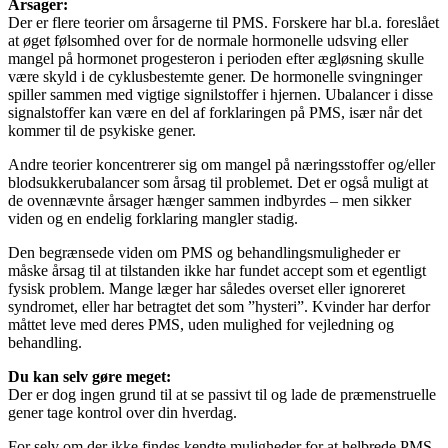
Årsager:
Der er flere teorier om årsagerne til PMS. Forskere har bl.a. foreslået
at øget følsomhed over for de normale hormonelle udsving eller
mangel på hormonet progesteron i perioden efter ægløsning skulle
være skyld i de cyklusbestemte gener. De hormonelle svingninger
spiller sammen med vigtige signilstoffer i hjernen. Ubalancer i disse
signalstoffer kan være en del af forklaringen på PMS, især når det
kommer til de psykiske gener.
Andre teorier koncentrerer sig om mangel på næringsstoffer og/eller
blodsukkerubalancer som årsag til problemet. Det er også muligt at
de ovennævnte årsager hænger sammen indbyrdes – men sikker
viden og en endelig forklaring mangler stadig.
Den begrænsede viden om PMS og behandlingsmuligheder er
måske årsag til at tilstanden ikke har fundet accept som et egentligt
fysisk problem. Mange læger har således overset eller ignoreret
syndromet, eller har betragtet det som ”hysteri”. Kvinder har derfor
måttet leve med deres PMS, uden mulighed for vejledning og
behandling.
Du kan selv gøre meget:
Der er dog ingen grund til at se passivt til og lade de præmenstruelle
gener tage kontrol over din hverdag.
For selv om der ikke findes kendte muligheder for at helbrede PMS