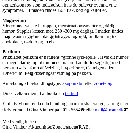
opmærksom og stop indtagelsen hvis du oplever ovennævnte
symptomer. – I maden findes B6 i fisk, kød og kartofler.
Magnesium
Virker mod væske i kroppen, menstruationssmerter og dårligt
humør. Suppler kosten med 250 -300 mg dagligt. I maden findes
magnesium i grønne bladgrøntsager, rugbrød, fuldkorn, mørk
chokolade, nødder og mælk.
Perikum
Prikbladet perikum er naturens “grønne lykkepille”. Hvis dit humør
er meget dårligt op til din menstruation kan du forsøge dig med
perikum – fx i form af Velzina, Hyperiforce, Calmigen eller
Esbericum. Følg doseringsanvisning på pakken.
Anbefaling af behandlingstype:
akupunktur
eller
zoneterapi
Du er velkommen til at booke en
tid her!
Er du tvivl om hvilken behandlingsform du skal vælge, så ring eller
skriv gerne til Gina Vinther på 2073 5654☎️ eller
mail@bcare.dk
📧
Med venlig hilsen
Gina Vinther, Akupunktør/Zoneterapeut(RAB)