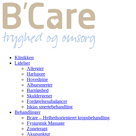
Klinikken
Lidelser
Allergier
Hælspore
Hovedpine
Albuesmerter
Barnløshed
Skuldergener
Fordøjelsesubalancer
Iskias smertebehandling
Behandlinger
Bcare – Helhedsorienteret kropsbehandling
Fysiurgisk Massage
Zoneterapi
Akupunktur