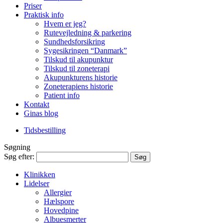
Priser
Praktisk info
Hvem er jeg?
Rutevejledning & parkering
Sundhedsforsikring
Sygesikringen “Danmark”
Tilskud til akupunktur
Tilskud til zoneterapi
Akupunkturens historie
Zoneterapiens historie
Patient info
Kontakt
Ginas blog
Tidsbestilling
Søgning
Søg efter:
Klinikken
Lidelser
Allergier
Hælspore
Hovedpine
Albuesmerter