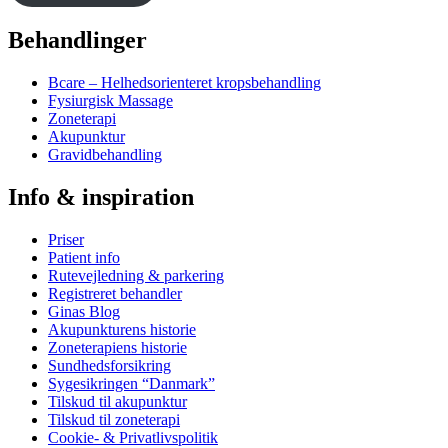
Behandlinger
Bcare – Helhedsorienteret kropsbehandling
Fysiurgisk Massage
Zoneterapi
Akupunktur
Gravidbehandling
Info & inspiration
Priser
Patient info
Rutevejledning & parkering
Registreret behandler
Ginas Blog
Akupunkturens historie
Zoneterapiens historie
Sundhedsforsikring
Sygesikringen “Danmark”
Tilskud til akupunktur
Tilskud til zoneterapi
Cookie- & Privatlivspolitik