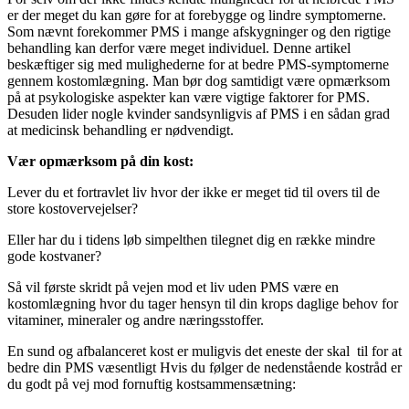
er der meget du kan gøre for at forebygge og lindre symptomerne.
Som nævnt forekommer PMS i mange afskygninger og den rigtige
behandling kan derfor være meget individuel. Denne artikel
beskæftiger sig med mulighederne for at bedre PMS-symptomerne
gennem kostomlægning. Man bør dog samtidigt være opmærksom
på at psykologiske aspekter kan være vigtige faktorer for PMS.
Desuden lider nogle kvinder sandsynligvis af PMS i en sådan grad
at medicinsk behandling er nødvendigt.
Vær opmærksom på din kost:
Lever du et fortravlet liv hvor der ikke er meget tid til overs til de
store kostovervejelser?
Eller har du i tidens løb simpelthen tilegnet dig en række mindre
gode kostvaner?
Så vil første skridt på vejen mod et liv uden PMS være en
kostomlægning hvor du tager hensyn til din krops daglige behov for
vitaminer, mineraler og andre næringsstoffer.
En sund og afbalanceret kost er muligvis det eneste der skal til for at
bedre din PMS væsentligt Hvis du følger de nedenstående kostråd er
du godt på vej mod fornuftig kostsammensætning: