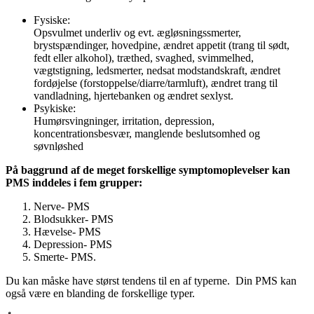
Fysiske:
Opsvulmet underliv og evt. ægløsningssmerter,
brystspændinger, hovedpine, ændret appetit (trang til sødt,
fedt eller alkohol), træthed, svaghed, svimmelhed,
vægtstigning, ledsmerter, nedsat modstandskraft, ændret
fordøjelse (forstoppelse/diarre/tarmluft), ændret trang til
vandladning, hjertebanken og ændret sexlyst.
Psykiske:
Humørsvingninger, irritation, depression,
koncentrationsbesvær, manglende beslutsomhed og
søvnløshed
På baggrund af de meget forskellige symptomoplevelser kan
PMS inddeles i fem grupper:
Nerve- PMS
Blodsukker- PMS
Hævelse- PMS
Depression- PMS
Smerte- PMS.
Du kan måske have størst tendens til en af typerne. Din PMS kan
også være en blanding de forskellige typer.