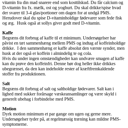
vitamin fra din mad snarere end som kosttilskud. Du får calcium og
D-vitamin fra fx. mælk, ost og yoghurt. Du skal drikke/spise hvad
der svarer til 3-4 glas/portioner om dagen for at undgå PMS.
Herudover skal du spise D-vitaminholdige fødevarer som fede fisk
og æg. Husk også at sollys giver godt med D-vitamin.
Kaffe
Begræns dit forbrug af kaffe til et minimum. Undersøgelser har
påvist en tæt sammenhæng mellem PMS og indtag af koffeinholdige
drikke. I den sammenhæng er kaffe absolut den værste synder, men
husk at der også er koffein i almindelig te og cola.
Hvis du under ingen omstændigheder kan undvære smagen af kaffe
kan du prøve den koffeinfri. Denne bør dog heller ikke drikkes
ubegrænset, da den kan indeholde rester af kræftfremkaldende
stoffer fra produktionen.
Salt
Begræns dit forbrug af salt og saltholdige fødevarer. Salt kan i
lighed med sukker forårsage væskeansamlinger og være skyld i
generelt ubehag i forbindelse med PMS.
Motion
Dyrk motion minimum et par gange om ugen og gerne mere.
Undersøgelser tyder på, at regelmæssig træning kan mildne PMS-
symptomerne.