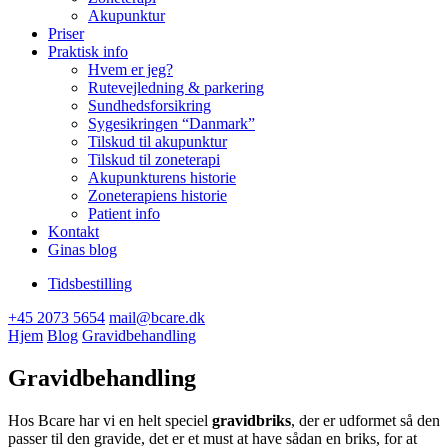
Akupunktur
Priser
Praktisk info
Hvem er jeg?
Rutevejledning & parkering
Sundhedsforsikring
Sygesikringen “Danmark”
Tilskud til akupunktur
Tilskud til zoneterapi
Akupunkturens historie
Zoneterapiens historie
Patient info
Kontakt
Ginas blog
Tidsbestilling
+45 2073 5654
mail@bcare.dk
Hjem
Blog
Gravidbehandling
Gravidbehandling
Hos Bcare har vi en helt speciel
gravidbriks
, der er udformet så den
passer til den gravide, det er et must at have sådan en briks, for at