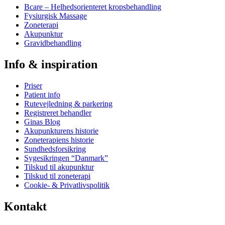
Bcare – Helhedsorienteret kropsbehandling
Fysiurgisk Massage
Zoneterapi
Akupunktur
Gravidbehandling
Info & inspiration
Priser
Patient info
Rutevejledning & parkering
Registreret behandler
Ginas Blog
Akupunkturens historie
Zoneterapiens historie
Sundhedsforsikring
Sygesikringen “Danmark”
Tilskud til akupunktur
Tilskud til zoneterapi
Cookie- & Privatlivspolitik
Kontakt