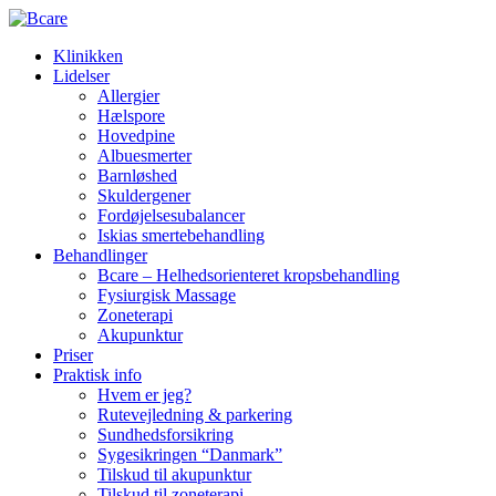
Klinikken
Lidelser
Allergier
Hælspore
Hovedpine
Albuesmerter
Barnløshed
Skuldergener
Fordøjelsesubalancer
Iskias smertebehandling
Behandlinger
Bcare – Helhedsorienteret kropsbehandling
Fysiurgisk Massage
Zoneterapi
Akupunktur
Priser
Praktisk info
Hvem er jeg?
Rutevejledning & parkering
Sundhedsforsikring
Sygesikringen “Danmark”
Tilskud til akupunktur
Tilskud til zoneterapi