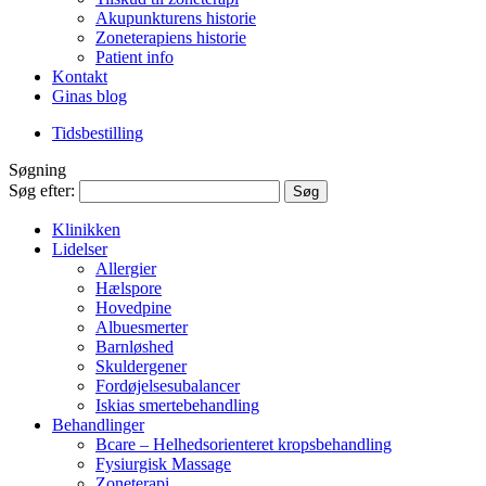
Akupunkturens historie
Zoneterapiens historie
Patient info
Kontakt
Ginas blog
Tidsbestilling
Søgning
Søg efter:
Klinikken
Lidelser
Allergier
Hælspore
Hovedpine
Albuesmerter
Barnløshed
Skuldergener
Fordøjelsesubalancer
Iskias smertebehandling
Behandlinger
Bcare – Helhedsorienteret kropsbehandling
Fysiurgisk Massage
Zoneterapi