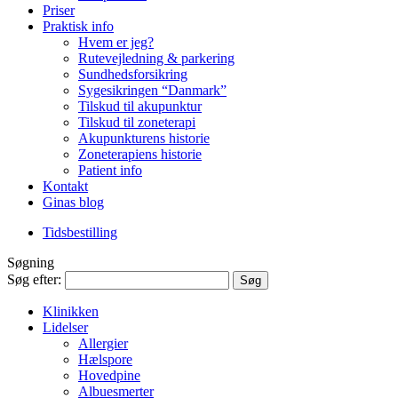
Priser
Praktisk info
Hvem er jeg?
Rutevejledning & parkering
Sundhedsforsikring
Sygesikringen “Danmark”
Tilskud til akupunktur
Tilskud til zoneterapi
Akupunkturens historie
Zoneterapiens historie
Patient info
Kontakt
Ginas blog
Tidsbestilling
Søgning
Søg efter:
Klinikken
Lidelser
Allergier
Hælspore
Hovedpine
Albuesmerter