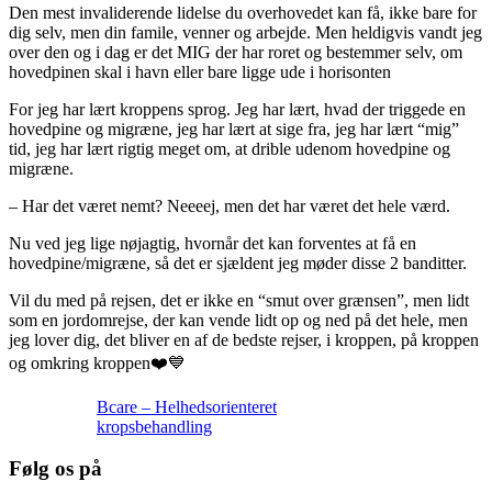
Den mest invaliderende lidelse du overhovedet kan få, ikke bare for
dig selv, men din famile, venner og arbejde. Men heldigvis vandt jeg
over den og i dag er det MIG der har roret og bestemmer selv, om
hovedpinen skal i havn eller bare ligge ude i horisonten
For jeg har lært kroppens sprog. Jeg har lært, hvad der triggede en
hovedpine og migræne, jeg har lært at sige fra, jeg har lært “mig”
tid, jeg har lært rigtig meget om, at drible udenom hovedpine og
migræne.
– Har det været nemt? Neeeej, men det har været det hele værd.
Nu ved jeg lige nøjagtig, hvornår det kan forventes at få en
hovedpine/migræne, så det er sjældent jeg møder disse 2 banditter.
Vil du med på rejsen, det er ikke en “smut over grænsen”, men lidt
som en jordomrejse, der kan vende lidt op og ned på det hele, men
jeg lover dig, det bliver en af de bedste rejser, i kroppen, på kroppen
og omkring kroppen❤️💙
Bcare – Helhedsorienteret
kropsbehandling
Følg os på