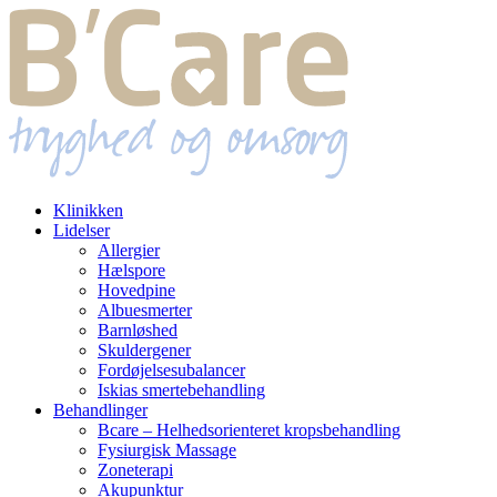
Klinikken
Lidelser
Allergier
Hælspore
Hovedpine
Albuesmerter
Barnløshed
Skuldergener
Fordøjelsesubalancer
Iskias smertebehandling
Behandlinger
Bcare – Helhedsorienteret kropsbehandling
Fysiurgisk Massage
Zoneterapi
Akupunktur