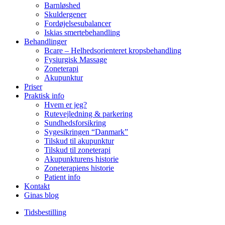
Barnløshed
Skuldergener
Fordøjelsesubalancer
Iskias smertebehandling
Behandlinger
Bcare – Helhedsorienteret kropsbehandling
Fysiurgisk Massage
Zoneterapi
Akupunktur
Priser
Praktisk info
Hvem er jeg?
Rutevejledning & parkering
Sundhedsforsikring
Sygesikringen “Danmark”
Tilskud til akupunktur
Tilskud til zoneterapi
Akupunkturens historie
Zoneterapiens historie
Patient info
Kontakt
Ginas blog
Tidsbestilling