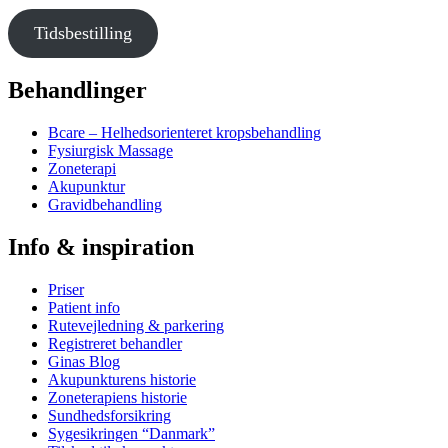
Tidsbestilling
Behandlinger
Bcare – Helhedsorienteret kropsbehandling
Fysiurgisk Massage
Zoneterapi
Akupunktur
Gravidbehandling
Info & inspiration
Priser
Patient info
Rutevejledning & parkering
Registreret behandler
Ginas Blog
Akupunkturens historie
Zoneterapiens historie
Sundhedsforsikring
Sygesikringen “Danmark”