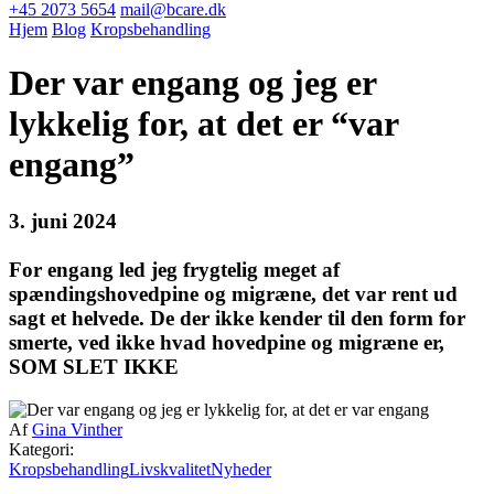
+45 2073 5654
mail@bcare.dk
Hjem
Blog
Kropsbehandling
Der var engang og jeg er
lykkelig for, at det er “var
engang”
3. juni 2024
For engang led jeg frygtelig meget af
spændingshovedpine og migræne, det var rent ud
sagt et helvede. De der ikke kender til den form for
smerte, ved ikke hvad hovedpine og migræne er,
SOM SLET IKKE
Af
Gina Vinther
Kategori:
Kropsbehandling
Livskvalitet
Nyheder