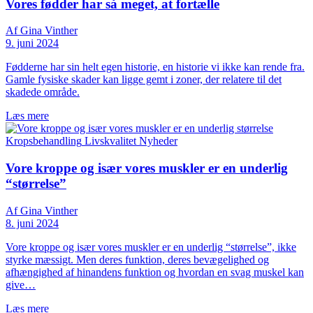
Vores fødder har så meget, at fortælle
Af Gina Vinther
9. juni 2024
Fødderne har sin helt egen historie, en historie vi ikke kan rende fra.
Gamle fysiske skader kan ligge gemt i zoner, der relatere til det
skadede område.
Læs mere
Kropsbehandling
Livskvalitet
Nyheder
Vore kroppe og især vores muskler er en underlig
“størrelse”
Af Gina Vinther
8. juni 2024
Vore kroppe og især vores muskler er en underlig “størrelse”, ikke
styrke mæssigt. Men deres funktion, deres bevægelighed og
afhængighed af hinandens funktion og hvordan en svag muskel kan
give…
Læs mere