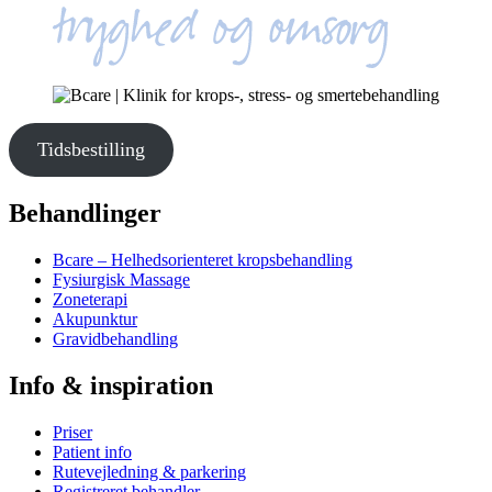
Tidsbestilling
Behandlinger
Bcare – Helhedsorienteret kropsbehandling
Fysiurgisk Massage
Zoneterapi
Akupunktur
Gravidbehandling
Info & inspiration
Priser
Patient info
Rutevejledning & parkering
Registreret behandler