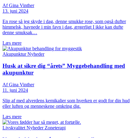
Af Gina Vinther
13. juni 2024
En rose så jeg skyde i dag, denne smukke rose, som også dufter
himmelsk, havnede i min favn i dag, ærgerligt I ikke kan dufte
denne smuksak…
Læs mere
Akupunktur
Nyheder
Husk at sikre dig “årets” Myggebehandling med
akupunktur
Af Gina Vinther
11. juni 2024
Slip af med alverdens kemikalier som hverken er godt for din hud
eller luften og menneskene omkring dig.
Læs mere
Livskvalitet
Nyheder
Zoneterapi