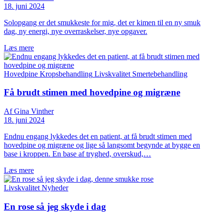
18. juni 2024
Solopgang er det smukkeste for mig, det er kimen til en ny smuk
dag, ny energi, nye overraskelser, nye opgaver.
Læs mere
Hovedpine
Kropsbehandling
Livskvalitet
Smertebehandling
Få brudt stimen med hovedpine og migræne
Af Gina Vinther
18. juni 2024
Endnu engang lykkedes det en patient, at få brudt stimen med
hovedpine og migræne og lige så langsomt begynde at bygge en
base i kroppen. En base af tryghed, overskud,…
Læs mere
Livskvalitet
Nyheder
En rose så jeg skyde i dag