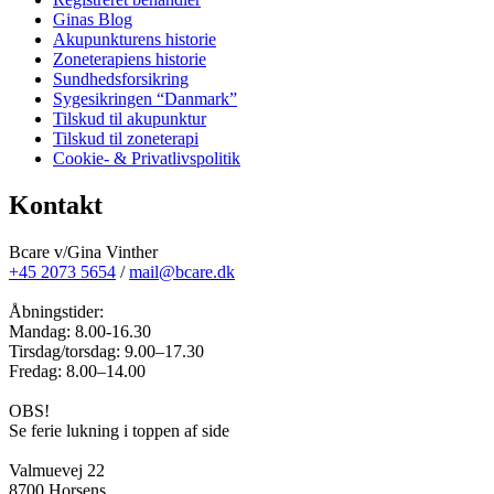
Ginas Blog
Akupunkturens historie
Zoneterapiens historie
Sundhedsforsikring
Sygesikringen “Danmark”
Tilskud til akupunktur
Tilskud til zoneterapi
Cookie- & Privatlivspolitik
Kontakt
Bcare v/Gina Vinther
+45 2073 5654
/
mail@bcare.dk
Åbningstider:
Mandag: 8.00-16.30
Tirsdag/torsdag: 9.00–17.30
Fredag: 8.00–14.00
OBS!
Se ferie lukning i toppen af side
Valmuevej 22
8700 Horsens