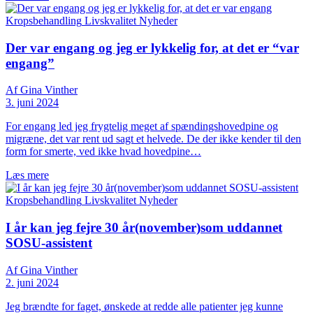
Kropsbehandling
Livskvalitet
Nyheder
Der var engang og jeg er lykkelig for, at det er “var
engang”
Af Gina Vinther
3. juni 2024
For engang led jeg frygtelig meget af spændingshovedpine og
migræne, det var rent ud sagt et helvede. De der ikke kender til den
form for smerte, ved ikke hvad hovedpine…
Læs mere
Kropsbehandling
Livskvalitet
Nyheder
I år kan jeg fejre 30 år(november)som uddannet
SOSU-assistent
Af Gina Vinther
2. juni 2024
Jeg brændte for faget, ønskede at redde alle patienter jeg kunne