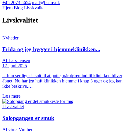
+45 2073 5654
mail@bcare.dk
Hjem
Blog
Livskvalitet
Livskvalitet
Nyheder
Frida og jeg hygger i hjemmeklinikken...
Af Lars Jensen
17. juni 2025
…hun ser lige sit snit til at putte, når døren ind til klinikken bliver
åbnet. Nu har jeg haft klinikken hjemme i knap 3 uger og jeg kan
ikke beskrive,…
Læs mere
Livskvalitet
Solopgangen er smuk
Af Gina Vinther