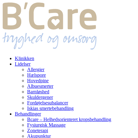
Klinikken
Lidelser
Allergier
Hælspore
Hovedpine
Albuesmerter
Barnløshed
Skuldergener
Fordøjelsesubalancer
Iskias smertebehandling
Behandlinger
Bcare – Helhedsorienteret kropsbehandling
Fysiurgisk Massage
Zoneterapi
Akupunktur