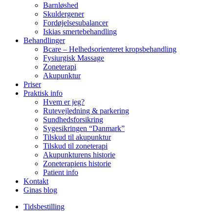
Barnløshed
Skuldergener
Fordøjelsesubalancer
Iskias smertebehandling
Behandlinger
Bcare – Helhedsorienteret kropsbehandling
Fysiurgisk Massage
Zoneterapi
Akupunktur
Priser
Praktisk info
Hvem er jeg?
Rutevejledning & parkering
Sundhedsforsikring
Sygesikringen “Danmark”
Tilskud til akupunktur
Tilskud til zoneterapi
Akupunkturens historie
Zoneterapiens historie
Patient info
Kontakt
Ginas blog
Tidsbestilling