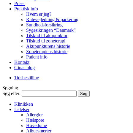
Priser
Praktisk info
Hvem er jeg?
Rutevejledning & parkering
Sundhedsforsikring
Sygesikringen “Danmark”
Tilskud til akupunktur
Tilskud til zoneterapi
Akupunkturens historie
Zoneterapiens historie
Patient info
Kontakt
Ginas blog
Tidsbestilling
Søgning
Søg efter:
Klinikken
Lidelser
Allergier
Hælspore
Hovedpine
Albuesmerter