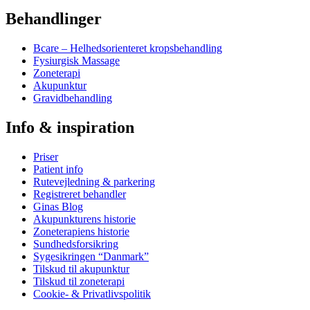
Behandlinger
Bcare – Helhedsorienteret kropsbehandling
Fysiurgisk Massage
Zoneterapi
Akupunktur
Gravidbehandling
Info & inspiration
Priser
Patient info
Rutevejledning & parkering
Registreret behandler
Ginas Blog
Akupunkturens historie
Zoneterapiens historie
Sundhedsforsikring
Sygesikringen “Danmark”
Tilskud til akupunktur
Tilskud til zoneterapi
Cookie- & Privatlivspolitik