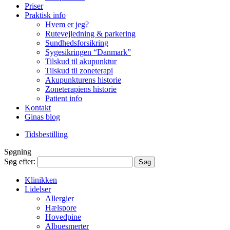
Priser
Praktisk info
Hvem er jeg?
Rutevejledning & parkering
Sundhedsforsikring
Sygesikringen “Danmark”
Tilskud til akupunktur
Tilskud til zoneterapi
Akupunkturens historie
Zoneterapiens historie
Patient info
Kontakt
Ginas blog
Tidsbestilling
Søgning
Søg efter:
Klinikken
Lidelser
Allergier
Hælspore
Hovedpine
Albuesmerter