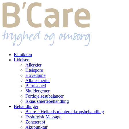
Klinikken
Lidelser
Allergier
Hælspore
Hovedpine
Albuesmerter
Barnløshed
Skuldergener
Fordøjelsesubalancer
Iskias smertebehandling
Behandlinger
Bcare – Helhedsorienteret kropsbehandling
Fysiurgisk Massage
Zoneterapi
Akupunktur