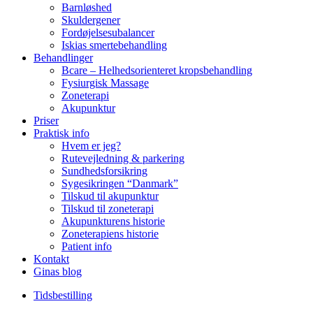
Barnløshed
Skuldergener
Fordøjelsesubalancer
Iskias smertebehandling
Behandlinger
Bcare – Helhedsorienteret kropsbehandling
Fysiurgisk Massage
Zoneterapi
Akupunktur
Priser
Praktisk info
Hvem er jeg?
Rutevejledning & parkering
Sundhedsforsikring
Sygesikringen “Danmark”
Tilskud til akupunktur
Tilskud til zoneterapi
Akupunkturens historie
Zoneterapiens historie
Patient info
Kontakt
Ginas blog
Tidsbestilling