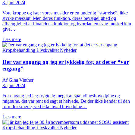
8. juni 2024
Vore kroppe og især vores muskler er en underlig “størrelse”, ikke
styrke mæssigt. Men deres funktion, deres bevægelighed og
afhængighed af hinandens funktion og hvordan en svag muskel kan
give…
Læs mere
Kropsbehandling
Livskvalitet
Nyheder
Der var engang og jeg er lykkelig for, at det er “var
engang”
Af Gina Vinther
3. juni 2024
For engang led jeg frygtelig meget af spændingshovedpine og
migræne, det var rent ud sagt et helvede. De der ikke kender til den
form for smerte, ved ikke hvad hovedpine…
Læs mere
Kropsbehandling
Livskvalitet
Nyheder