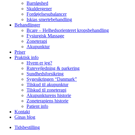
Barnløshed
Skuldergener
Fordøjelsesubalancer
Iskias smertebehandling
Behandlinger
Bcare – Helhedsorienteret kropsbehandling
Fysiurgisk Massage
Zoneterapi
Akupunktur
Priser
Praktisk info
Hvem er jeg?
Rutevejledning & parkering
Sundhedsforsikring
Sygesikringen “Danmark”
Tilskud til akupunktur
Tilskud til zoneterapi
Akupunkturens historie
Zoneterapiens historie
Patient info
Kontakt
Ginas blog
Tidsbestilling