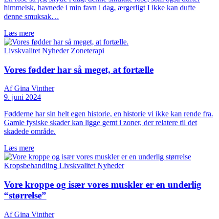
himmelsk, havnede i min favn i dag, ærgerligt I ikke kan dufte
denne smuksak…
Læs mere
Livskvalitet
Nyheder
Zoneterapi
Vores fødder har så meget, at fortælle
Af Gina Vinther
9. juni 2024
Fødderne har sin helt egen historie, en historie vi ikke kan rende fra.
Gamle fysiske skader kan ligge gemt i zoner, der relatere til det
skadede område.
Læs mere
Kropsbehandling
Livskvalitet
Nyheder
Vore kroppe og især vores muskler er en underlig
“størrelse”
Af Gina Vinther