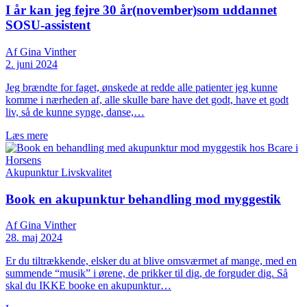
I år kan jeg fejre 30 år(november)som uddannet
SOSU-assistent
Af Gina Vinther
2. juni 2024
Jeg brændte for faget, ønskede at redde alle patienter jeg kunne
komme i nærheden af, alle skulle bare have det godt, have et godt
liv, så de kunne synge, danse,…
Læs mere
Akupunktur
Livskvalitet
Book en akupunktur behandling mod myggestik
Af Gina Vinther
28. maj 2024
Er du tiltrækkende, elsker du at blive omsværmet af mange, med en
summende “musik” i ørene, de prikker til dig, de forguder dig. Så
skal du IKKE booke en akupunktur…