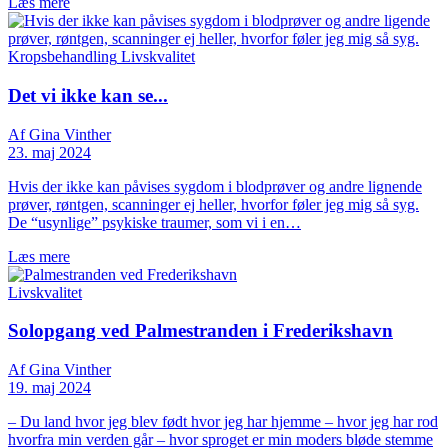
Læs mere
Kropsbehandling
Livskvalitet
Det vi ikke kan se...
Af Gina Vinther
23. maj 2024
Hvis der ikke kan påvises sygdom i blodprøver og andre lignende
prøver, røntgen, scanninger ej heller, hvorfor føler jeg mig så syg.
De “usynlige” psykiske traumer, som vi i en…
Læs mere
Livskvalitet
Solopgang ved Palmestranden i Frederikshavn
Af Gina Vinther
19. maj 2024
– Du land hvor jeg blev født hvor jeg har hjemme – hvor jeg har rod
hvorfra min verden går – hvor sproget er min moders bløde stemme