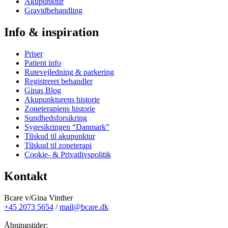
Akupunktur
Gravidbehandling
Info & inspiration
Priser
Patient info
Rutevejledning & parkering
Registreret behandler
Ginas Blog
Akupunkturens historie
Zoneterapiens historie
Sundhedsforsikring
Sygesikringen “Danmark”
Tilskud til akupunktur
Tilskud til zoneterapi
Cookie- & Privatlivspolitik
Kontakt
Bcare v/Gina Vinther
+45 2073 5654
/
mail@bcare.dk
Åbningstider: