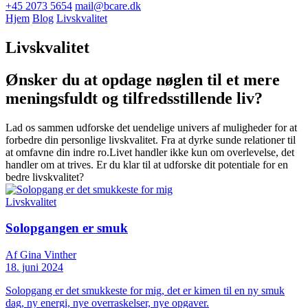
+45 2073 5654
mail@bcare.dk
Hjem
Blog
Livskvalitet
Livskvalitet
Ønsker du at opdage nøglen til et mere
meningsfuldt og tilfredsstillende liv?
Lad os sammen udforske det uendelige univers af muligheder for at
forbedre din personlige livskvalitet. Fra at dyrke sunde relationer til
at omfavne din indre ro.Livet handler ikke kun om overlevelse, det
handler om at trives. Er du klar til at udforske dit potentiale for en
bedre livskvalitet?
Livskvalitet
Solopgangen er smuk
Af Gina Vinther
18. juni 2024
Solopgang er det smukkeste for mig, det er kimen til en ny smuk
dag, ny energi, nye overraskelser, nye opgaver.