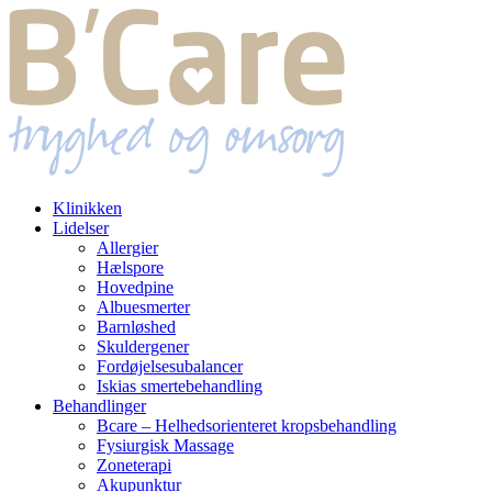
Klinikken
Lidelser
Allergier
Hælspore
Hovedpine
Albuesmerter
Barnløshed
Skuldergener
Fordøjelsesubalancer
Iskias smertebehandling
Behandlinger
Bcare – Helhedsorienteret kropsbehandling
Fysiurgisk Massage
Zoneterapi
Akupunktur