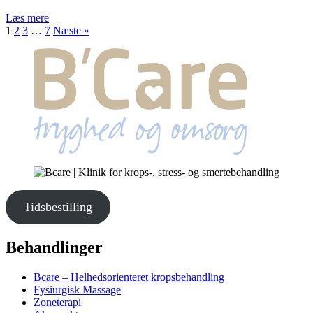
Læs mere
1
2
3
…
7
Næste »
Tidsbestilling
Behandlinger
Bcare – Helhedsorienteret kropsbehandling
Fysiurgisk Massage
Zoneterapi