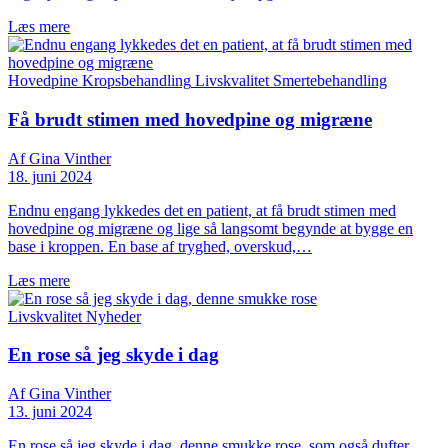
Læs mere
Hovedpine
Kropsbehandling
Livskvalitet
Smertebehandling
Få brudt stimen med hovedpine og migræne
Af Gina Vinther
18. juni 2024
Endnu engang lykkedes det en patient, at få brudt stimen med
hovedpine og migræne og lige så langsomt begynde at bygge en
base i kroppen. En base af tryghed, overskud,…
Læs mere
Livskvalitet
Nyheder
En rose så jeg skyde i dag
Af Gina Vinther
13. juni 2024
En rose så jeg skyde i dag, denne smukke rose, som også dufter