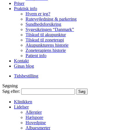
Priser
Praktisk info
Hvem er jeg?
Rutevejledning & parkering
Sundhedsforsikring
Sygesikringen “Danmark”
Tilskud til akupunktur
Tilskud til zoneterapi
Akupunkturens historie
Zoneterapiens historie
Patient info
Kontakt
Ginas blog
Tidsbestilling
Søgning
Søg efter:
Klinikken
Lidelser
Allergier
Hælspore
Hovedpine
Albuesmerter