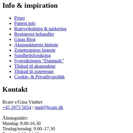
Info & inspiration
Priser
Patient info
Rutevejledning & parkering
Registreret behandler
Ginas Blog
Akupunkturens historie
Zoneterapiens historie
Sundhedsforsikring
Sygesikringen “Danmark”
Tilskud til akupunktur
Tilskud til zoneterapi
Cookie- & Privatlivspolitik
Kontakt
Bcare v/Gina Vinther
+45 2073 5654
/
mail@bcare.dk
Åbningstider:
Mandag: 8.00-16.30
Tirsdag/torsdag: 9.00–17.30