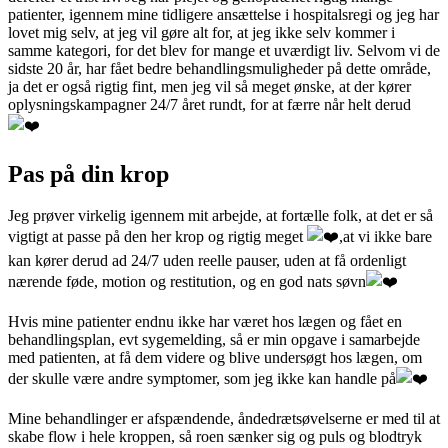
patienter, igennem
mine tidligere ansættelse i hospitalsregi og jeg har
lovet mig selv, at jeg vil gøre alt for, at jeg ikke selv kommer i
samme kategori, for det blev for mange et uværdigt liv. Selvom vi de
sidste 20 år, har fået bedre behandlingsmuligheder på dette område,
ja det er også rigtig fint, men jeg vil så meget ønske, at der kører
oplysningskampagner 24/7 året rundt, for at færre når helt derud
Pas på din krop
Jeg prøver virkelig igennem mit arbejde, at fortælle folk, at det er så
vigtigt at passe på den her krop og rigtig meget
,at vi ikke bare
kan kører derud ad 24/7 uden reelle pauser, uden at få ordenligt
nærende føde, motion og restitution, og en god nats søvn
Hvis mine patienter endnu ikke har været hos lægen og fået en
behandlingsplan, evt sygemelding, så er min opgave i samarbejde
med patienten, at få dem videre og blive undersøgt hos lægen, om
der skulle være andre symptomer, som jeg ikke kan handle på
Mine behandlinger er afspændende, åndedrætsøvelserne er med til at
skabe flow i hele kroppen, så roen sænker sig og puls og blodtryk