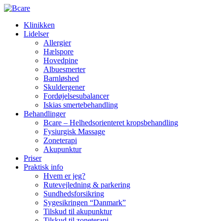
Klinikken
Lidelser
Allergier
Hælspore
Hovedpine
Albuesmerter
Barnløshed
Skuldergener
Fordøjelsesubalancer
Iskias smertebehandling
Behandlinger
Bcare – Helhedsorienteret kropsbehandling
Fysiurgisk Massage
Zoneterapi
Akupunktur
Priser
Praktisk info
Hvem er jeg?
Rutevejledning & parkering
Sundhedsforsikring
Sygesikringen “Danmark”
Tilskud til akupunktur
Tilskud til zoneterapi