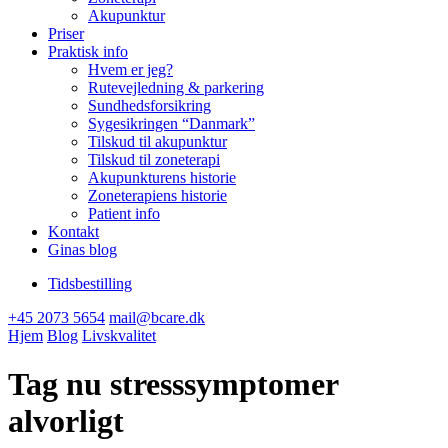
Akupunktur
Priser
Praktisk info
Hvem er jeg?
Rutevejledning & parkering
Sundhedsforsikring
Sygesikringen “Danmark”
Tilskud til akupunktur
Tilskud til zoneterapi
Akupunkturens historie
Zoneterapiens historie
Patient info
Kontakt
Ginas blog
Tidsbestilling
+45 2073 5654
mail@bcare.dk
Hjem
Blog
Livskvalitet
Tag nu stresssymptomer
alvorligt