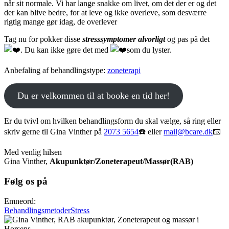
når sit normale. Vi har lange snakke om livet, om det der er og det
der kan blive bedre, for at leve og ikke overleve, som desværre
rigtig mange gør idag, de overlever
Tag nu for pokker disse
stresssymptomer alvorligt
og pas på det
. Du kan ikke gøre det med
som du lyster.
Anbefaling af behandlingstype:
zoneterapi
Du er velkommen til at booke en tid her!
Er du tvivl om hvilken behandlingsform du skal vælge, så ring eller
skriv gerne til Gina Vinther på
2073 5654
☎️ eller
mail@bcare.dk
📧
Med venlig hilsen
Gina Vinther,
Akupunktør/Zoneterapeut/Massør(RAB)
Følg os på
Emneord:
Behandlingsmetoder
Stress