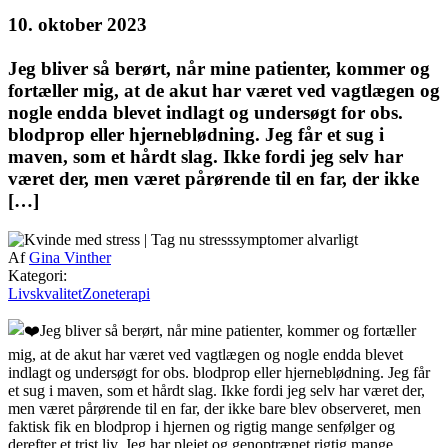
10. oktober 2023
Jeg bliver så berørt, når mine patienter, kommer og
fortæller mig, at de akut har været ved vagtlægen og
nogle endda blevet indlagt og undersøgt for obs.
blodprop eller hjerneblødning. Jeg får et sug i
maven, som et hårdt slag. Ikke fordi jeg selv har
været der, men været pårørende til en far, der ikke
[…]
Af
Gina Vinther
Kategori:
Livskvalitet
Zoneterapi
Jeg bliver så berørt, når mine patienter, kommer og fortæller
mig, at de akut har været ved vagtlægen og nogle endda blevet
indlagt og undersøgt for obs. blodprop eller hjerneblødning. Jeg får
et sug i maven, som et hårdt slag. Ikke fordi jeg selv har været der,
men været pårørende til en far, der ikke bare blev observeret, men
faktisk fik en blodprop i hjernen og rigtig mange senfølger og
derefter et trist liv. Jeg har plejet og genoptrænet rigtig mange