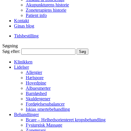
Akupunkturens historie
Zoneterapiens historie
Patient info
Kontakt
Ginas blog
Tidsbestilling
Søgning
Søg efter:
Klinikken
Lidelser
Allergier
Hælspore
Hovedpine
Albuesmerter
Barnløshed
Skuldergener
Fordøjelsesubalancer
Iskias smertebehandling
Behandlinger
Bcare – Helhedsorienteret kropsbehandling
Fysiurgisk Massage
Zoneterapi