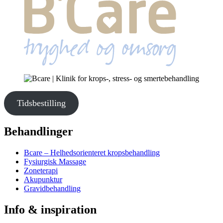
Tidsbestilling
Behandlinger
Bcare – Helhedsorienteret kropsbehandling
Fysiurgisk Massage
Zoneterapi
Akupunktur
Gravidbehandling
Info & inspiration