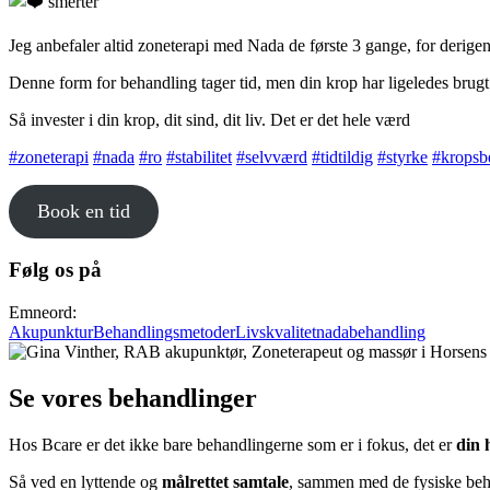
smerter
Jeg anbefaler altid zoneterapi med Nada de første 3 gange, for deri
Denne form for behandling tager tid, men din krop har ligeledes brugt 
Så invester i din krop, dit sind, dit liv. Det er det hele værd
#zoneterapi
#nada
#ro
#stabilitet
#selvværd
#tidtildig
#styrke
#kropsb
Book en tid
Følg os på
Emneord:
Akupunktur
Behandlingsmetoder
Livskvalitet
nadabehandling
Se vores behandlinger
Hos Bcare er det ikke bare behandlingerne som er i fokus, det er
din 
Så ved en lyttende og
målrettet samtale
, sammen med de fysiske behan