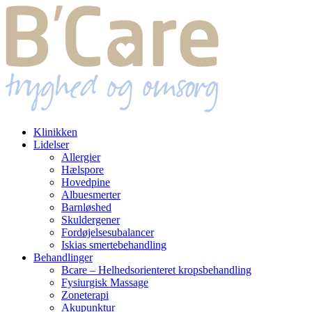
Klinikken
Lidelser
Allergier
Hælspore
Hovedpine
Albuesmerter
Barnløshed
Skuldergener
Fordøjelsesubalancer
Iskias smertebehandling
Behandlinger
Bcare – Helhedsorienteret kropsbehandling
Fysiurgisk Massage
Zoneterapi
Akupunktur