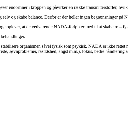
r endorfiner i kroppen og påvirker en række transmitterstoffer, hvilket
sig selv og skabe balance. Derfor er der heller ingen begrænsninger på
 oplever, at de vedvarende NADA-forløb er med til at skabe ro – fysi
 behandlinger.
stabilisere organismen såvel fysisk som psykisk. NADA er ikke rettet mo
. vrede, søvnproblemer, rastløshed, angst m.m.), fokus, bedre håndterin