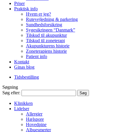
Priser
Praktisk info
Hvem er jeg?
Rutevejledning & parkering
Sundhedsforsikring
Sygesikringen “Danmark”
Tilskud til akupunktur
Tilskud til zoneterapi
Akupunkturens historie
Zoneterapiens historie
Patient info
Kontakt
Ginas blog
Tidsbestilling
Søgning
Søg efter:
Klinikken
Lidelser
Allergier
Hælspore
Hovedpine
Albuesmerter