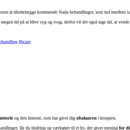
gennem at tilrettelægge kommende Nada behandlinger, som ind imellem s
megen tid på at blive syg og svag, derfor vil det også tage tid, at vende
ehandling
#bcare
historie
og den historie, som har givet dig
ubalancen
i kroppen.
dlinger, får du lindring og værktøjer til et liv, der giver mening
for d