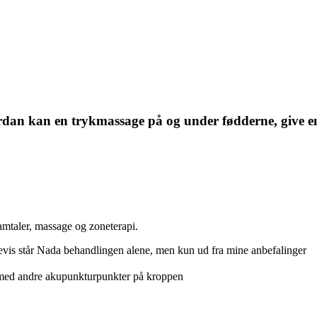
rdan kan en trykmassage på og under fødderne, give en 
amtaler, massage og zoneterapi.
devis står Nada behandlingen alene, men kun ud fra mine anbefalinger
s med andre akupunkturpunkter på kroppen