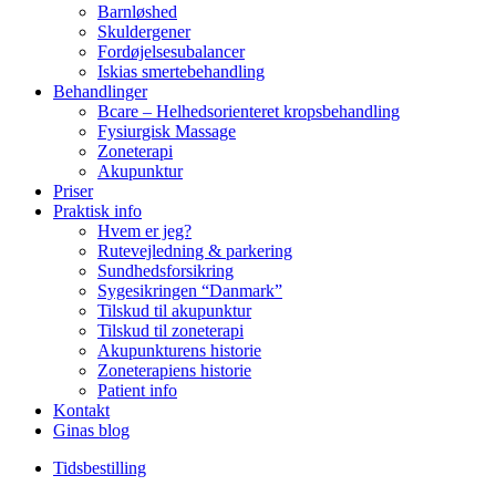
Barnløshed
Skuldergener
Fordøjelsesubalancer
Iskias smertebehandling
Behandlinger
Bcare – Helhedsorienteret kropsbehandling
Fysiurgisk Massage
Zoneterapi
Akupunktur
Priser
Praktisk info
Hvem er jeg?
Rutevejledning & parkering
Sundhedsforsikring
Sygesikringen “Danmark”
Tilskud til akupunktur
Tilskud til zoneterapi
Akupunkturens historie
Zoneterapiens historie
Patient info
Kontakt
Ginas blog
Tidsbestilling