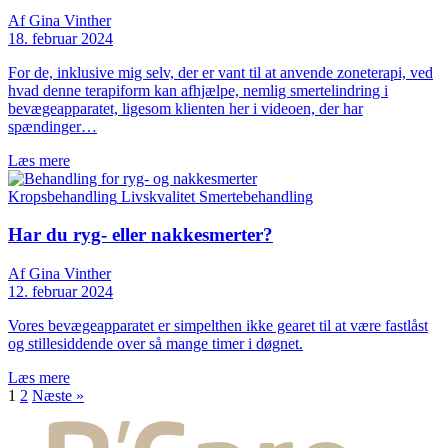
Af Gina Vinther
18. februar 2024
For de, inklusive mig selv, der er vant til at anvende zoneterapi, ved
hvad denne terapiform kan afhjælpe, nemlig smertelindring i
bevægeapparatet, ligesom klienten her i videoen, der har
spændinger…
Læs mere
Kropsbehandling
Livskvalitet
Smertebehandling
Har du ryg- eller nakkesmerter?
Af Gina Vinther
12. februar 2024
Vores bevægeapparatet er simpelthen ikke gearet til at være fastlåst
og stillesiddende over så mange timer i døgnet.
Læs mere
1
2
Næste »