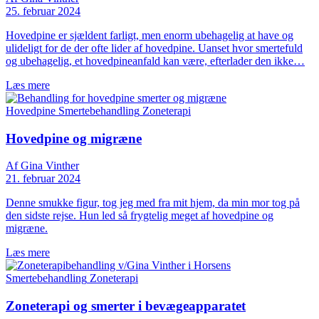
25. februar 2024
Hovedpine er sjældent farligt, men enorm ubehagelig at have og
ulideligt for de der ofte lider af hovedpine. Uanset hvor smertefuld
og ubehagelig, et hovedpineanfald kan være, efterlader den ikke…
Læs mere
Hovedpine
Smertebehandling
Zoneterapi
Hovedpine og migræne
Af Gina Vinther
21. februar 2024
Denne smukke figur, tog jeg med fra mit hjem, da min mor tog på
den sidste rejse. Hun led så frygtelig meget af hovedpine og
migræne.
Læs mere
Smertebehandling
Zoneterapi
Zoneterapi og smerter i bevægeapparatet