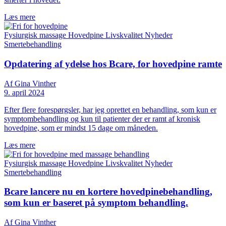
Læs mere
Fysiurgisk massage
Hovedpine
Livskvalitet
Nyheder
Smertebehandling
Opdatering af ydelse hos Bcare, for hovedpine ramte
Af Gina Vinther
9. april 2024
Efter flere forespørgsler, har jeg oprettet en behandling, som kun er
symptombehandling og kun til patienter der er ramt af kronisk
hovedpine, som er mindst 15 dage om måneden.
Læs mere
Fysiurgisk massage
Hovedpine
Livskvalitet
Nyheder
Smertebehandling
Bcare lancere nu en kortere hovedpinebehandling,
som kun er baseret på symptom behandling.
Af Gina Vinther