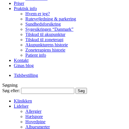
Priser
Praktisk info
Hvem er jeg?
Rutevejledning & parkering
Sundhedsforsikring
Sygesikringen “Danmark”
Tilskud til akupunktur
Tilskud til zoneterapi
Akupunkturens historie
Zoneterapiens historie
Patient info
Kontakt
Ginas blog
Tidsbestilling
Søgning
Søg efter:
Klinikken
Lidelser
Allergier
Hælspore
Hovedpine
Albuesmerter