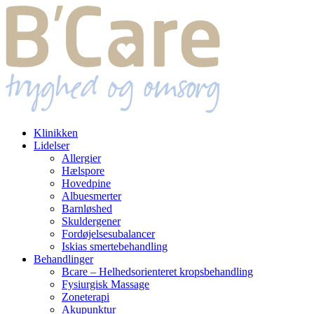
Klinikken
Lidelser
Allergier
Hælspore
Hovedpine
Albuesmerter
Barnløshed
Skuldergener
Fordøjelsesubalancer
Iskias smertebehandling
Behandlinger
Bcare – Helhedsorienteret kropsbehandling
Fysiurgisk Massage
Zoneterapi
Akupunktur