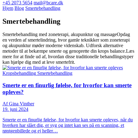
+45 2073 5654
mail@bcare.dk
Hjem
Blog
Smertebehandling
Smertebehandling
Smertebehandling med zoneterapi, akupunktur og massageOpdag
en verden af smertelindring, hvor gamle teknikker som zoneterapi
og akupunktur møder moderne videnskab. Udforsk alternative
metoder til at bekæmpe smerte og genoprette din krops balance.Læs
mere for at finde ud af, hvordan disse traditionelle behandlingstyper
kan hjælpe dig med at leve smertefrit.
Kropsbehandling
Smertebehandling
Smerte er en finurlig følelse, for hvorfor kan smerte
opleves?
Af Gina Vinther
19. juni 2024
Smerte er en finurlig følelse, for hvorfor kan smerte opleves, når du
hverken har slået dig, er syg og intet kan ses på en scanning, et
røntgenbillede og ej heller…