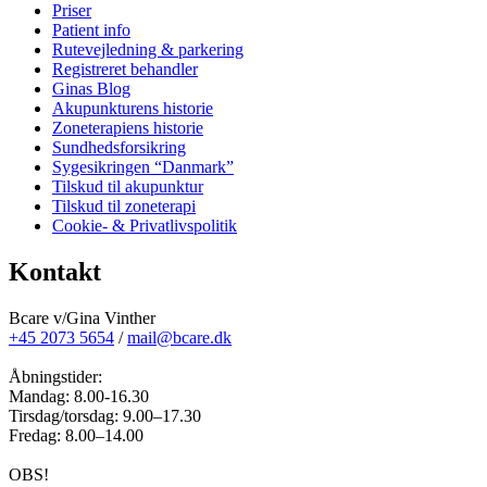
Priser
Patient info
Rutevejledning & parkering
Registreret behandler
Ginas Blog
Akupunkturens historie
Zoneterapiens historie
Sundhedsforsikring
Sygesikringen “Danmark”
Tilskud til akupunktur
Tilskud til zoneterapi
Cookie- & Privatlivspolitik
Kontakt
Bcare v/Gina Vinther
+45 2073 5654
/
mail@bcare.dk
Åbningstider:
Mandag: 8.00-16.30
Tirsdag/torsdag: 9.00–17.30
Fredag: 8.00–14.00
OBS!