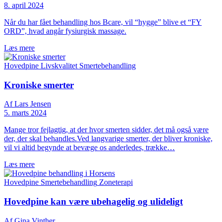
8. april 2024
Når du har fået behandling hos Bcare, vil “hygge” blive et “FY
ORD”, hvad angår fysiurgisk massage.
Læs mere
Hovedpine
Livskvalitet
Smertebehandling
Kroniske smerter
Af Lars Jensen
5. marts 2024
Mange tror fejlagtig, at der hvor smerten sidder, det må også være
der, der skal behandles.Ved langvarige smerter, der bliver kroniske,
vil vi altid begynde at bevæge os anderledes, trække…
Læs mere
Hovedpine
Smertebehandling
Zoneterapi
Hovedpine kan være ubehagelig og ulideligt
Af Gina Vinther