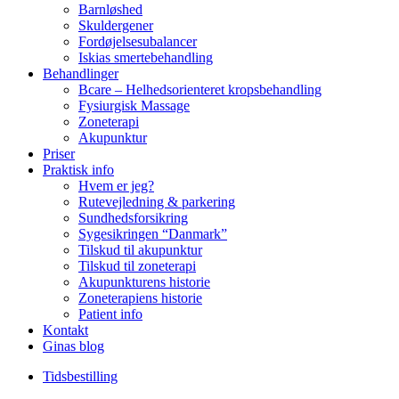
Barnløshed
Skuldergener
Fordøjelsesubalancer
Iskias smertebehandling
Behandlinger
Bcare – Helhedsorienteret kropsbehandling
Fysiurgisk Massage
Zoneterapi
Akupunktur
Priser
Praktisk info
Hvem er jeg?
Rutevejledning & parkering
Sundhedsforsikring
Sygesikringen “Danmark”
Tilskud til akupunktur
Tilskud til zoneterapi
Akupunkturens historie
Zoneterapiens historie
Patient info
Kontakt
Ginas blog
Tidsbestilling