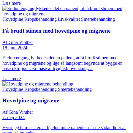
Læs mere
Hovedpine
Kropsbehandling
Livskvalitet
Smertebehandling
Få brudt stimen med hovedpine og migræne
Af Gina Vinther
18. juni 2024
Endnu engang lykkedes det en patient, at få brudt stimen med
hovedpine og migræne og lige så langsomt begynde at bygge en
base i kroppen. En base af tryghed, overskud,…
Læs mere
Hovedpine
Kropsbehandling
Smertebehandling
Hovedpine og migræne
Af Gina Vinther
7. maj 2024
Hvor jeg bare elsker, at hjælpe mine patienter når de sådan lider af
smerter i hovedet.