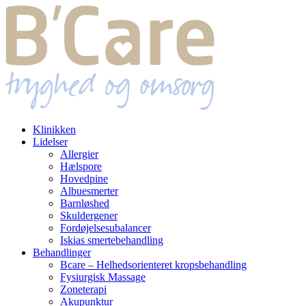
Klinikken
Lidelser
Allergier
Hælspore
Hovedpine
Albuesmerter
Barnløshed
Skuldergener
Fordøjelsesubalancer
Iskias smertebehandling
Behandlinger
Bcare – Helhedsorienteret kropsbehandling
Fysiurgisk Massage
Zoneterapi
Akupunktur