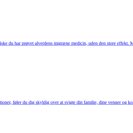
ske du har prøvet alverdens migræne medicin, uden den store effekt.
lationer, føler du dig skyldig over at svigte din familie, dine venner og 