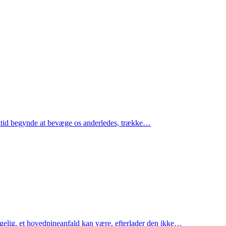
i altid begynde at bevæge os anderledes, trække…
agelig, et hovedpineanfald kan være, efterlader den ikke…