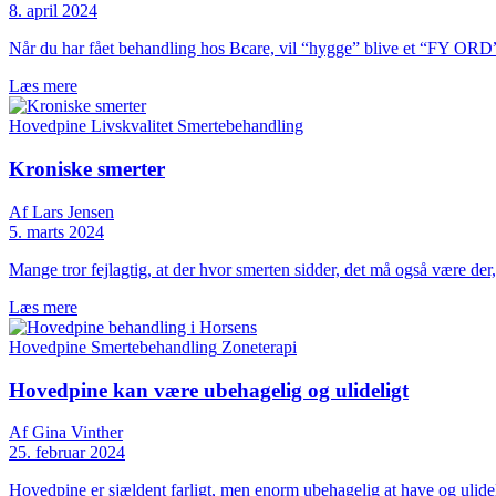
8. april 2024
Når du har fået behandling hos Bcare, vil “hygge” blive et “FY ORD”
Læs mere
Hovedpine
Livskvalitet
Smertebehandling
Kroniske smerter
Af Lars Jensen
5. marts 2024
Mange tror fejlagtig, at der hvor smerten sidder, det må også være der
Læs mere
Hovedpine
Smertebehandling
Zoneterapi
Hovedpine kan være ubehagelig og ulideligt
Af Gina Vinther
25. februar 2024
Hovedpine er sjældent farligt, men enorm ubehagelig at have og ulidel