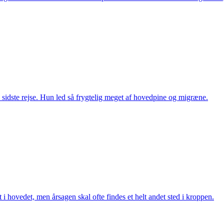
sidste rejse. Hun led så frygtelig meget af hovedpine og migræne.
i hovedet, men årsagen skal ofte findes et helt andet sted i kroppen.