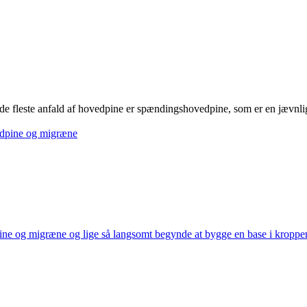
 de fleste anfald af hovedpine er spændingshovedpine, som er en jævn
pine og migræne og lige så langsomt begynde at bygge en base i kroppe