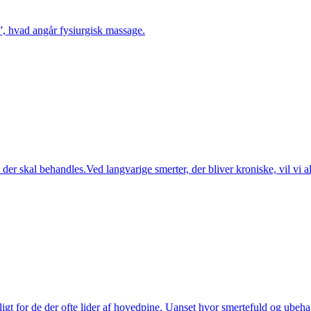
, hvad angår fysiurgisk massage.
, der skal behandles.Ved langvarige smerter, der bliver kroniske, vil v
igt for de der ofte lider af hovedpine. Uanset hvor smertefuld og ubeh