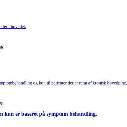
erter i hovedet.
ng
r symptombehandling og kun til patienter der er ramt af kronisk hovedpi
ng
om kun er baseret på symptom behandling.