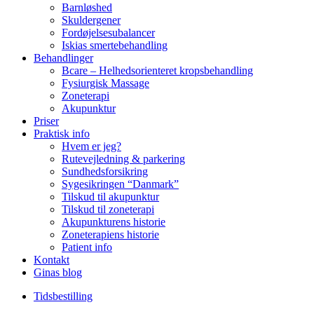
Barnløshed
Skuldergener
Fordøjelsesubalancer
Iskias smertebehandling
Behandlinger
Bcare – Helhedsorienteret kropsbehandling
Fysiurgisk Massage
Zoneterapi
Akupunktur
Priser
Praktisk info
Hvem er jeg?
Rutevejledning & parkering
Sundhedsforsikring
Sygesikringen “Danmark”
Tilskud til akupunktur
Tilskud til zoneterapi
Akupunkturens historie
Zoneterapiens historie
Patient info
Kontakt
Ginas blog
Tidsbestilling