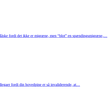
 Måske fordi det ikke er migræne, men “blot” en spændingsmigræne,…
kollegaer fordi din hovedpine er så invaliderende, at…