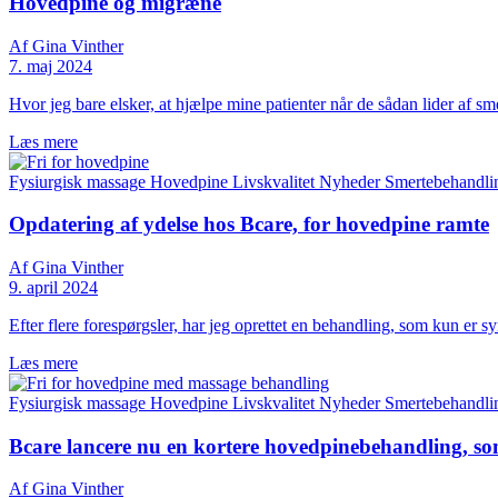
Hovedpine og migræne
Af Gina Vinther
7. maj 2024
Hvor jeg bare elsker, at hjælpe mine patienter når de sådan lider af sm
Læs mere
Fysiurgisk massage
Hovedpine
Livskvalitet
Nyheder
Smertebehandli
Opdatering af ydelse hos Bcare, for hovedpine ramte
Af Gina Vinther
9. april 2024
Efter flere forespørgsler, har jeg oprettet en behandling, som kun e
Læs mere
Fysiurgisk massage
Hovedpine
Livskvalitet
Nyheder
Smertebehandli
Bcare lancere nu en kortere hovedpinebehandling, s
Af Gina Vinther