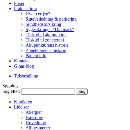
Priser
Praktisk info
Hvem er jeg?
Rutevejledning & parkering
Sundhedsforsikring
Sygesikringen “Danmark”
Tilskud til akupunktur
Tilskud til zoneterapi
Akupunkturens historie
Zoneterapiens historie
Patient info
Kontakt
Ginas blog
Tidsbestilling
Søgning
Søg efter:
Klinikken
Lidelser
Allergier
Hælspore
Hovedpine
Albuesmerter